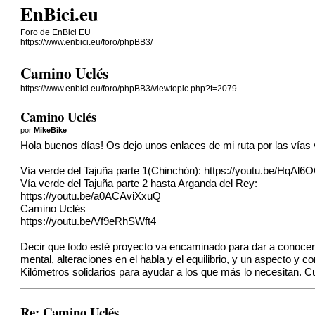
EnBici.eu
Foro de EnBici EU
https://www.enbici.eu/foro/phpBB3/
Camino Uclés
https://www.enbici.eu/foro/phpBB3/viewtopic.php?t=2079
Camino Uclés
por
MikeBike
Hola buenos días! Os dejo unos enlaces de mi ruta por las vías
Vía verde del Tajuña parte 1(Chinchón):
https://youtu.be/HqA
Vía verde del Tajuña parte 2 hasta Arganda del Rey:
https://youtu.be/a0ACAviXxuQ
Camino Uclés
https://youtu.be/Vf9eRhSWft4
Decir que todo esté proyecto va encaminado para dar a conocer 
mental, alteraciones en el habla y el equilibrio, y un aspecto y 
Kilómetros solidarios para ayudar a los que más lo necesitan. 
Re: Camino Uclés