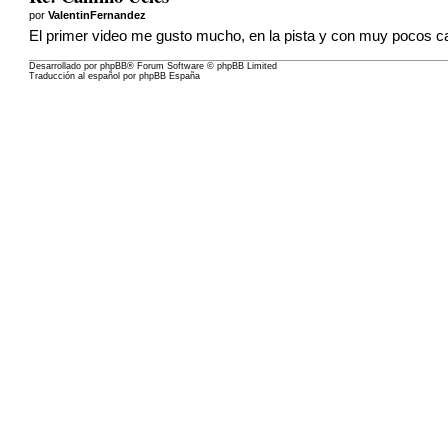
por
ValentinFernandez
El primer video me gusto mucho, en la pista y con muy pocos c
Desarrollado por
phpBB
® Forum Software © phpBB Limited
Traducción al español por
phpBB España