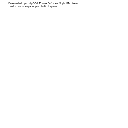
Desarrollado por
phpBB
® Forum Software © phpBB Limited
Traducción al español por
phpBB España