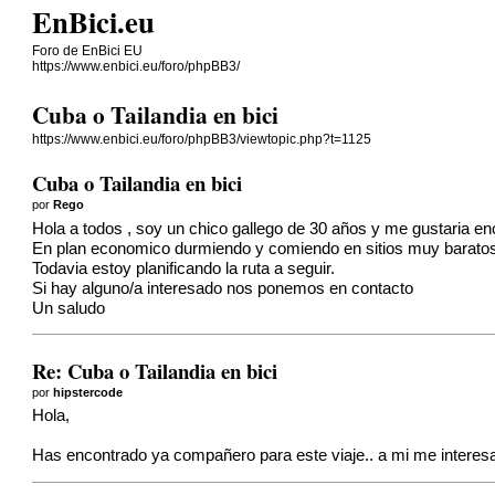
EnBici.eu
Foro de EnBici EU
https://www.enbici.eu/foro/phpBB3/
Cuba o Tailandia en bici
https://www.enbici.eu/foro/phpBB3/viewtopic.php?t=1125
Cuba o Tailandia en bici
por
Rego
Hola a todos , soy un chico gallego de 30 años y me gustaria en
En plan economico durmiendo y comiendo en sitios muy barato
Todavia estoy planificando la ruta a seguir.
Si hay alguno/a interesado nos ponemos en contacto
Un saludo
Re: Cuba o Tailandia en bici
por
hipstercode
Hola,
Has encontrado ya compañero para este viaje.. a mi me interesa