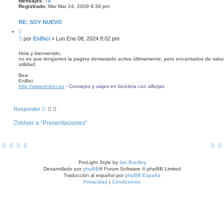
Mensajes:
78
a
Registrado:
Mar Mar 24, 2009 9:39 pm
d
a
RE: SOY NUEVO
C
i
M
por
EnBici
»
Lun Ene 08, 2024 8:02 pm
t
e
a
n
r
Hola y bienvenido,
no es que tengamos la pagina demasiado activa últimamente, pero encantados de salud
s
utilidad.
a
j
Bea
e
EnBici
http://www.enbici.eu
- Consejos y viajes en bicicleta con alforjas
Responder
Volver a “Presentaciones”
ProLight Style by
Ian Bradley
Desarrollado por
phpBB
® Forum Software © phpBB Limited
Traducción al español por
phpBB España
Privacidad
|
Condiciones