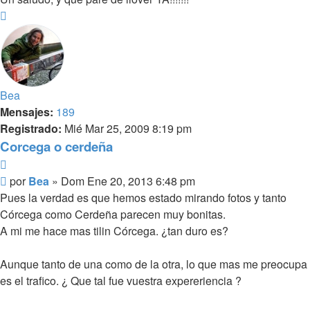
Arriba
Bea
Mensajes:
189
Registrado:
Mié Mar 25, 2009 8:19 pm
Corcega o cerdeña
Citar
Mensaje
por
Bea
»
Dom Ene 20, 2013 6:48 pm
Pues la verdad es que hemos estado mirando fotos y tanto
Córcega como Cerdeña parecen muy bonitas.
A mi me hace mas tilin Córcega. ¿tan duro es?
Aunque tanto de una como de la otra, lo que mas me preocupa
es el trafico. ¿ Que tal fue vuestra expereriencia ?