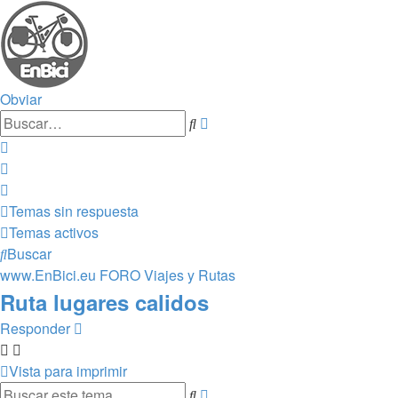
Obviar
Búsqueda
Buscar
avanzada
Temas sin respuesta
Temas activos
Buscar
www.EnBici.eu
FORO
Viajes y Rutas
Ruta lugares calidos
Responder
Vista para imprimir
Búsqueda
Buscar