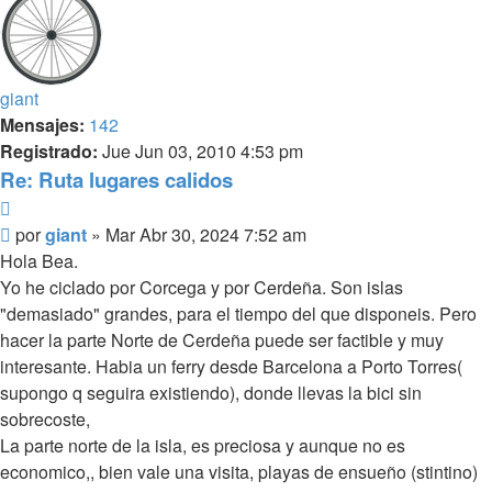
giant
Mensajes:
142
Registrado:
Jue Jun 03, 2010 4:53 pm
Re: Ruta lugares calidos
Citar
Mensaje
por
giant
»
Mar Abr 30, 2024 7:52 am
Hola Bea.
Yo he ciclado por Corcega y por Cerdeña. Son islas
"demasiado" grandes, para el tiempo del que disponeis. Pero
hacer la parte Norte de Cerdeña puede ser factible y muy
interesante. Habia un ferry desde Barcelona a Porto Torres(
supongo q seguira existiendo), donde llevas la bici sin
sobrecoste,
La parte norte de la isla, es preciosa y aunque no es
economico,, bien vale una visita, playas de ensueño (stintino)