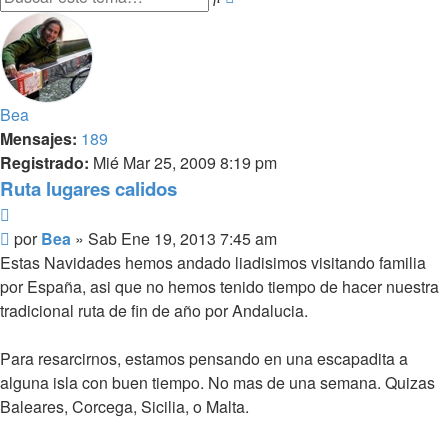
avanzada
Bea
Mensajes:
189
Registrado:
Mié Mar 25, 2009 8:19 pm
Ruta lugares calidos
Citar
Mensaje
por
Bea
»
Sab Ene 19, 2013 7:45 am
Estas Navidades hemos andado liadisimos visitando familia
por España, asi que no hemos tenido tiempo de hacer nuestra
tradicional ruta de fin de año por Andalucia.
Para resarcirnos, estamos pensando en una escapadita a
alguna isla con buen tiempo. No mas de una semana. Quizas
Baleares, Corcega, Sicilia, o Malta.