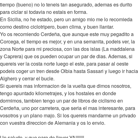
tiempo (bueno) no lo teneis tan asegurado, ademas es durito
para ciclar si todavia no estais en forma.
En Sicilia, no he estado, pero un amigo mio me lo recomieda
como destino ciclotripero, buen clima, y buen llantar.
Yo os recomiendo Cerdeña, que aunque este muy pegadito a
Corcega, el tiempo es mejor, y en una semanita, podeis ver, la
zona Norte para mi preciosa, con las dos islas (La maddalena
y Caprera) que os pueden ocupar un par de dias. Ademas, si
quereis ver la costa norte luego el este, para pasar al oeste
podeis coger un tren desde Olbia hasta Sassari y luego ir hacia
Alghero y cerrar el bucle.
Si quereis mas informacion de la vuelta que dimos nosotros,
tengo apuntado kilometrajes, y los hostales en donde
dormimos, tambien tengo un par de libros de ciclismo en
Cerdeña, uno por carretera, que seria el mas interesante, para
vosotros y un plano majo. Si los quereis mandarme un privado
con vuestra direccion de Alemania y os lo envio.
Un saludo, y que pare de llover YA!!!!!!!