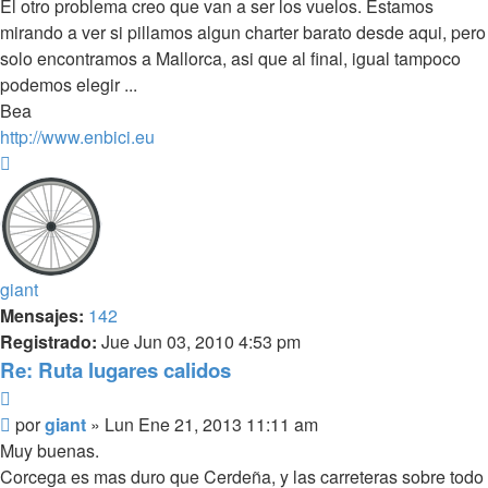
El otro problema creo que van a ser los vuelos. Estamos
mirando a ver si pillamos algun charter barato desde aqui, pero
solo encontramos a Mallorca, asi que al final, igual tampoco
podemos elegir ...
Bea
http://www.enbici.eu
Arriba
giant
Mensajes:
142
Registrado:
Jue Jun 03, 2010 4:53 pm
Re: Ruta lugares calidos
Citar
Mensaje
por
giant
»
Lun Ene 21, 2013 11:11 am
Muy buenas.
Corcega es mas duro que Cerdeña, y las carreteras sobre todo