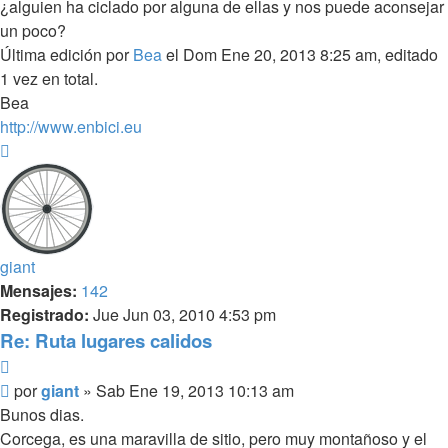
¿alguien ha ciclado por alguna de ellas y nos puede aconsejar
un poco?
Última edición por
Bea
el Dom Ene 20, 2013 8:25 am, editado
1 vez en total.
Bea
http://www.enbici.eu
Arriba
giant
Mensajes:
142
Registrado:
Jue Jun 03, 2010 4:53 pm
Re: Ruta lugares calidos
Citar
Mensaje
por
giant
»
Sab Ene 19, 2013 10:13 am
Bunos dias.
Corcega, es una maravilla de sitio, pero muy montañoso y el