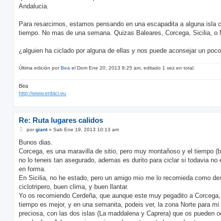
j
Andalucia.
e
Para resarcirnos, estamos pensando en una escapadita a alguna isla 
tiempo. No mas de una semana. Quizas Baleares, Corcega, Sicilia, o 
¿alguien ha ciclado por alguna de ellas y nos puede aconsejar un poc
Última edición por
Bea
el Dom Ene 20, 2013 8:25 am, editado 1 vez en total.
Bea
http://www.enbici.eu
Re: Ruta lugares calidos
M
por
giant
»
Sab Ene 19, 2013 10:13 am
e
n
Bunos dias.
s
Corcega, es una maravilla de sitio, pero muy montañoso y el tiempo (
a
j
no lo teneis tan asegurado, ademas es durito para ciclar si todavia no 
e
en forma.
En Sicilia, no he estado, pero un amigo mio me lo recomieda como de
ciclotripero, buen clima, y buen llantar.
Yo os recomiendo Cerdeña, que aunque este muy pegadito a Corcega,
tiempo es mejor, y en una semanita, podeis ver, la zona Norte para mi
preciosa, con las dos islas (La maddalena y Caprera) que os pueden o