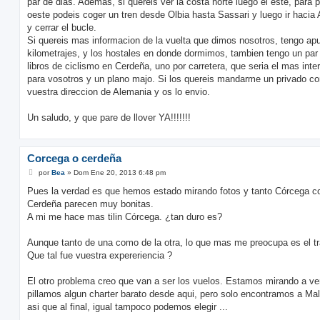
par de dias. Ademas, si quereis ver la costa norte luego el este, para p
oeste podeis coger un tren desde Olbia hasta Sassari y luego ir hacia 
y cerrar el bucle.
Si quereis mas informacion de la vuelta que dimos nosotros, tengo ap
kilometrajes, y los hostales en donde dormimos, tambien tengo un par
libros de ciclismo en Cerdeña, uno por carretera, que seria el mas inte
para vosotros y un plano majo. Si los quereis mandarme un privado co
vuestra direccion de Alemania y os lo envio.
Un saludo, y que pare de llover YA!!!!!!!
Corcega o cerdeña
M
por
Bea
»
Dom Ene 20, 2013 6:48 pm
e
n
Pues la verdad es que hemos estado mirando fotos y tanto Córcega 
s
Cerdeña parecen muy bonitas.
a
j
A mi me hace mas tilin Córcega. ¿tan duro es?
e
Aunque tanto de una como de la otra, lo que mas me preocupa es el tr
Que tal fue vuestra expereriencia ?
El otro problema creo que van a ser los vuelos. Estamos mirando a ver
pillamos algun charter barato desde aqui, pero solo encontramos a Mal
asi que al final, igual tampoco podemos elegir ...