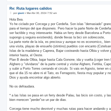
Re: Ruta lugares calidos
M
por
giant
»
Mar Abr 30, 2024 7:52 am
e
n
Hola Bea.
s
Yo he ciclado por Corcega y por Cerdeña. Son islas "demasiado" gran
a
j
para el tiempo del que disponeis. Pero hacer la parte Norte de Cerdeñ
e
ser factible y muy interesante. Habia un ferry desde Barcelona a Porto
supongo q seguira existiendo), donde llevas la bici sin sobrecoste,
La parte norte de la isla, es preciosa y aunque no es economico,, bien
una visita, playas de ensueño (stintino) pueblos con encanto (Cstelsard
Islas de la madalena y Caprera, Bajar costeando hasta Olbia y volver p
interior hasta, el Oeste.
Plan B desde Olbia, bajar hasta Cala Gonone, ida y vuelta (coger tren
Alghero y "olvidaros" de la parte central y visitar Alghero, Fertilia, Ca
y subir a Porto Torres cerrando el circulo. Si vais en Agosto, tener en 
que el dia 15 no abre ni el Tato, es Ferragosto, fiesta muy popular y n
Dios y ayuda encontrar algo abierto.
No os defraudara.
* a las Islas se pasa en un ferry desde Palau, las bicis sin costo, y las
bien merecen "perder"se un par de dias.
Corcega tiene mucho desnivel y muchas rutas para hacer andando y a