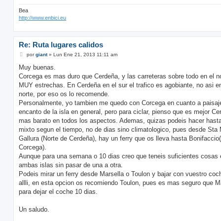
Bea
http://www.enbici.eu
Re: Ruta lugares calidos
M
por
giant
»
Lun Ene 21, 2013 11:11 am
e
n
Muy buenas.
s
Corcega es mas duro que Cerdeña, y las carreteras sobre todo en el n
a
j
MUY estrechas. En Cerdeña en el sur el trafico es agobiante, no asi en
e
norte, por eso os lo recomende.
Personalmente, yo tambien me quedo con Corcega en cuanto a paisaj
encanto de la isla en general, pero para ciclar, pienso que es mejor Ce
mas barato en todos los aspectos. Ademas, quizas podeis hacer hast
mixto segun el tiempo, no de dias sino climatologico, pues desde Sta 
Gallura (Norte de Cerdeña), hay un ferry que os lleva hasta Bonifaccio
Corcega).
Aunque para una semana o 10 dias creo que teneis suficientes cosas 
ambas islas sin pasar de una a otra.
Podeis mirar un ferry desde Marsella o Toulon y bajar con vuestro coc
allli, en esta opcion os recomiendo Toulon, pues es mas seguro que Ma
para dejar el coche 10 dias.
Un saludo.