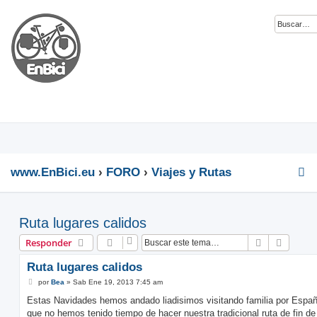
www.EnBici.eu
FORO
Viajes y Rutas
Ruta lugares calidos
Buscar
Búsque
Responder
Ruta lugares calidos
M
por
Bea
»
Sab Ene 19, 2013 7:45 am
e
n
Estas Navidades hemos andado liadisimos visitando familia por Españ
s
que no hemos tenido tiempo de hacer nuestra tradicional ruta de fin de
a