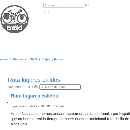
B
B
ú
u
s
s
q
c
u
a
e
r
d
a
a
v
a
n
z
a
d
a
www.EnBici.eu
FORO
Viajes y Rutas
Ruta lugares calidos
B
B
Responder
u
ú
s
s
Ruta lugares calidos
c
q
a
u
C
r
e
M
i
por
Bea
»
Sab Ene 19, 2013 7:45 am
d
e
a
t
n
Estas Navidades hemos andado liadisimos visitando familia por Españ
a
a
s
v
que no hemos tenido tiempo de hacer nuestra tradicional ruta de fin de
r
a
a
j
Andalucia.
n
e
z