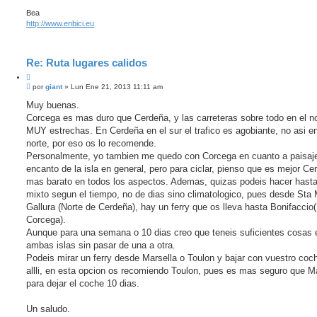
Bea
http://www.enbici.eu
Re: Ruta lugares calidos
C
M
i
por
giant
»
Lun Ene 21, 2013 11:11 am
e
t
n
Muy buenas.
a
s
Corcega es mas duro que Cerdeña, y las carreteras sobre todo en el n
r
a
j
MUY estrechas. En Cerdeña en el sur el trafico es agobiante, no asi en
e
norte, por eso os lo recomende.
Personalmente, yo tambien me quedo con Corcega en cuanto a paisaj
encanto de la isla en general, pero para ciclar, pienso que es mejor Ce
mas barato en todos los aspectos. Ademas, quizas podeis hacer hast
mixto segun el tiempo, no de dias sino climatologico, pues desde Sta 
Gallura (Norte de Cerdeña), hay un ferry que os lleva hasta Bonifaccio
Corcega).
Aunque para una semana o 10 dias creo que teneis suficientes cosas 
ambas islas sin pasar de una a otra.
Podeis mirar un ferry desde Marsella o Toulon y bajar con vuestro coc
allli, en esta opcion os recomiendo Toulon, pues es mas seguro que Ma
para dejar el coche 10 dias.
Un saludo.