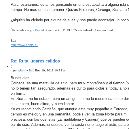
a
Para resarcirnos, estamos pensando en una escapadita a alguna isla 
d
a
tiempo. No mas de una semana. Quizas Baleares, Corcega, Sicilia, o 
¿alguien ha ciclado por alguna de ellas y nos puede aconsejar un poc
Última edición por
Bea
el Dom Ene 20, 2013 8:25 am, editado 1 vez en total.
Bea
http://www.enbici.eu
Re: Ruta lugares calidos
C
M
i
por
giant
»
Sab Ene 19, 2013 10:13 am
e
t
n
Bunos dias.
a
s
Corcega, es una maravilla de sitio, pero muy montañoso y el tiempo (
r
a
j
no lo teneis tan asegurado, ademas es durito para ciclar si todavia no 
e
en forma.
En Sicilia, no he estado, pero un amigo mio me lo recomieda como des
ciclotripero, buen clima, y buen llantar.
Yo os recomiendo Cerdeña, que aunque este muy pegadito a Corcega, 
tiempo es mejor, y en una semanita, podeis ver, la zona Norte para mi
preciosa, con las dos islas (La maddalena y Caprera) que os pueden o
par de dias. Ademas, si quereis ver la costa norte luego el este, para p