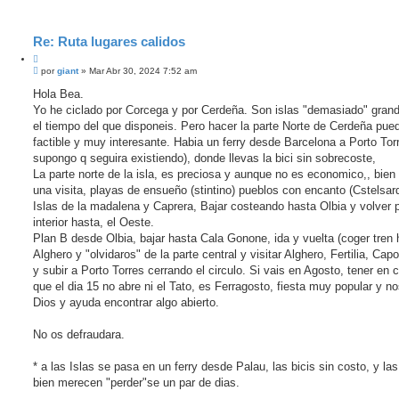
Re: Ruta lugares calidos
C
M
i
por
giant
»
Mar Abr 30, 2024 7:52 am
e
t
n
Hola Bea.
a
s
Yo he ciclado por Corcega y por Cerdeña. Son islas "demasiado" grand
r
a
j
el tiempo del que disponeis. Pero hacer la parte Norte de Cerdeña pue
e
factible y muy interesante. Habia un ferry desde Barcelona a Porto Tor
supongo q seguira existiendo), donde llevas la bici sin sobrecoste,
La parte norte de la isla, es preciosa y aunque no es economico,, bien
una visita, playas de ensueño (stintino) pueblos con encanto (Cstelsard
Islas de la madalena y Caprera, Bajar costeando hasta Olbia y volver p
interior hasta, el Oeste.
Plan B desde Olbia, bajar hasta Cala Gonone, ida y vuelta (coger tren 
Alghero y "olvidaros" de la parte central y visitar Alghero, Fertilia, Cap
y subir a Porto Torres cerrando el circulo. Si vais en Agosto, tener en 
que el dia 15 no abre ni el Tato, es Ferragosto, fiesta muy popular y n
Dios y ayuda encontrar algo abierto.
No os defraudara.
* a las Islas se pasa en un ferry desde Palau, las bicis sin costo, y las
bien merecen "perder"se un par de dias.