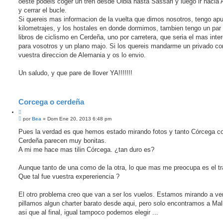
oeste podeis coger un tren desde Olbia hasta Sassari y luego ir hacia 
y cerrar el bucle.
Si quereis mas informacion de la vuelta que dimos nosotros, tengo ap
kilometrajes, y los hostales en donde dormimos, tambien tengo un par
libros de ciclismo en Cerdeña, uno por carretera, que seria el mas inte
para vosotros y un plano majo. Si los quereis mandarme un privado co
vuestra direccion de Alemania y os lo envio.
Un saludo, y que pare de llover YA!!!!!!!
Corcega o cerdeña
C
M
i
por
Bea
»
Dom Ene 20, 2013 6:48 pm
e
t
n
Pues la verdad es que hemos estado mirando fotos y tanto Córcega 
a
s
Cerdeña parecen muy bonitas.
r
a
j
A mi me hace mas tilin Córcega. ¿tan duro es?
e
Aunque tanto de una como de la otra, lo que mas me preocupa es el tr
Que tal fue vuestra expereriencia ?
El otro problema creo que van a ser los vuelos. Estamos mirando a ver
pillamos algun charter barato desde aqui, pero solo encontramos a Mal
asi que al final, igual tampoco podemos elegir ...