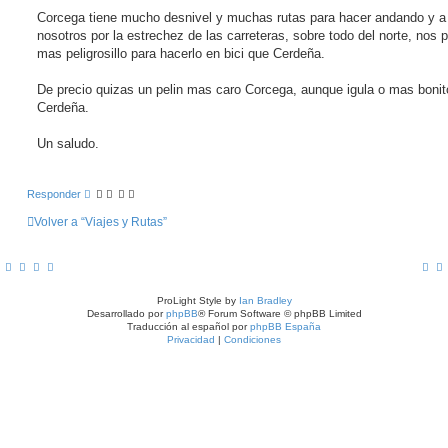
Corcega tiene mucho desnivel y muchas rutas para hacer andando y a
nosotros por la estrechez de las carreteras, sobre todo del norte, nos 
mas peligrosillo para hacerlo en bici que Cerdeña.
De precio quizas un pelin mas caro Corcega, aunque igula o mas bonit
Cerdeña.
Un saludo.
Responder
Volver a “Viajes y Rutas”
ProLight Style by
Ian Bradley
Desarrollado por
phpBB
® Forum Software © phpBB Limited
Traducción al español por
phpBB España
Privacidad
|
Condiciones