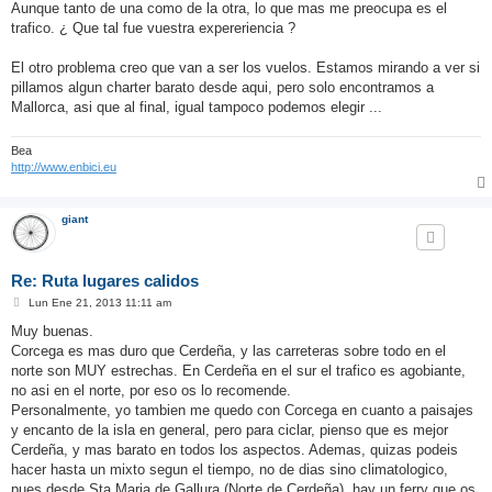
Aunque tanto de una como de la otra, lo que mas me preocupa es el
trafico. ¿ Que tal fue vuestra expereriencia ?
El otro problema creo que van a ser los vuelos. Estamos mirando a ver si
pillamos algun charter barato desde aqui, pero solo encontramos a
Mallorca, asi que al final, igual tampoco podemos elegir ...
Bea
http://www.enbici.eu
giant
Re: Ruta lugares calidos
M
Lun Ene 21, 2013 11:11 am
e
n
Muy buenas.
s
Corcega es mas duro que Cerdeña, y las carreteras sobre todo en el
a
j
norte son MUY estrechas. En Cerdeña en el sur el trafico es agobiante,
e
no asi en el norte, por eso os lo recomende.
Personalmente, yo tambien me quedo con Corcega en cuanto a paisajes
y encanto de la isla en general, pero para ciclar, pienso que es mejor
Cerdeña, y mas barato en todos los aspectos. Ademas, quizas podeis
hacer hasta un mixto segun el tiempo, no de dias sino climatologico,
pues desde Sta Maria de Gallura (Norte de Cerdeña), hay un ferry que os