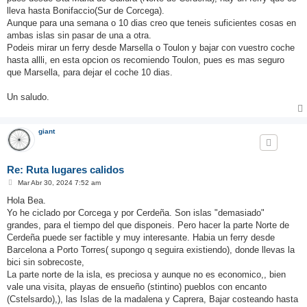
lleva hasta Bonifaccio(Sur de Corcega).
Aunque para una semana o 10 dias creo que teneis suficientes cosas en
ambas islas sin pasar de una a otra.
Podeis mirar un ferry desde Marsella o Toulon y bajar con vuestro coche
hasta allli, en esta opcion os recomiendo Toulon, pues es mas seguro
que Marsella, para dejar el coche 10 dias.
Un saludo.
giant
Re: Ruta lugares calidos
M
Mar Abr 30, 2024 7:52 am
e
n
Hola Bea.
s
Yo he ciclado por Corcega y por Cerdeña. Son islas "demasiado"
a
j
grandes, para el tiempo del que disponeis. Pero hacer la parte Norte de
e
Cerdeña puede ser factible y muy interesante. Habia un ferry desde
Barcelona a Porto Torres( supongo q seguira existiendo), donde llevas la
bici sin sobrecoste,
La parte norte de la isla, es preciosa y aunque no es economico,, bien
vale una visita, playas de ensueño (stintino) pueblos con encanto
(Cstelsardo),), las Islas de la madalena y Caprera, Bajar costeando hasta