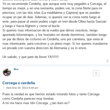
Yo os recomiendo Cerdeña, que aunque este muy pegadito a Corcega, el
tiempo es mejor, y en una semanita, podeis ver, la zona Norte para mi
preciosa, con las dos islas (La maddalena y Caprera) que os pueden
ocupar un par de dias. Ademas, si quereis ver la costa norte luego el
este, para pasar al oeste podeis coger un tren desde Olbia hasta Sassari
y luego ir hacia Alghero y cerrar el bucle.
Si quereis mas informacion de la vuelta que dimos nosotros, tengo
apuntado kilometrajes, y los hostales en donde dormimos, tambien tengo
un par de libros de ciclismo en Cerdeña, uno por carretera, que seria el
mas interesante, para vosotros y un plano majo. Si los quereis mandarme
un privado con vuestra direccion de Alemania y os lo envio.
Un saludo, y que pare de llover YA!!!!!!!
Bea
Corcega o cerdeña
M
Dom Ene 20, 2013 6:48 pm
e
n
Pues la verdad es que hemos estado mirando fotos y tanto Córcega
s
como Cerdeña parecen muy bonitas.
a
j
A mi me hace mas tilin Córcega. ¿tan duro es?
e