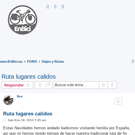
B
u
s
c
a
r
www.EnBici.eu
FORO
Viajes y Rutas
Ruta lugares calidos
Buscar
Búsqueda 
Responder
Bea
Ruta lugares calidos
M
Sab Ene 19, 2013 7:45 am
e
n
Estas Navidades hemos andado liadisimos visitando familia por España,
s
asi que no hemos tenido tiempo de hacer nuestra tradicional ruta de fin
a