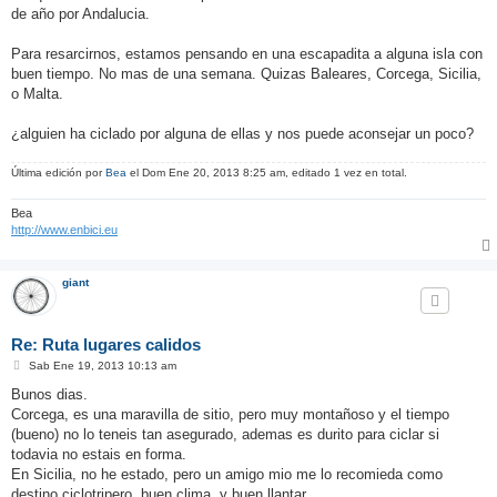
j
de año por Andalucia.
e
Para resarcirnos, estamos pensando en una escapadita a alguna isla con
buen tiempo. No mas de una semana. Quizas Baleares, Corcega, Sicilia,
o Malta.
¿alguien ha ciclado por alguna de ellas y nos puede aconsejar un poco?
Última edición por
Bea
el Dom Ene 20, 2013 8:25 am, editado 1 vez en total.
Bea
http://www.enbici.eu
giant
Re: Ruta lugares calidos
M
Sab Ene 19, 2013 10:13 am
e
n
Bunos dias.
s
Corcega, es una maravilla de sitio, pero muy montañoso y el tiempo
a
j
(bueno) no lo teneis tan asegurado, ademas es durito para ciclar si
e
todavia no estais en forma.
En Sicilia, no he estado, pero un amigo mio me lo recomieda como
destino ciclotripero, buen clima, y buen llantar.