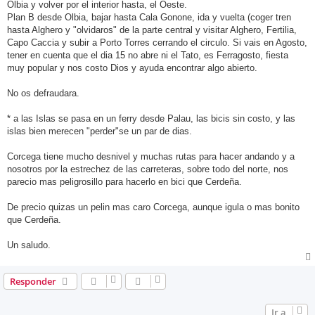
Olbia y volver por el interior hasta, el Oeste.
Plan B desde Olbia, bajar hasta Cala Gonone, ida y vuelta (coger tren
hasta Alghero y "olvidaros" de la parte central y visitar Alghero, Fertilia,
Capo Caccia y subir a Porto Torres cerrando el circulo. Si vais en Agosto,
tener en cuenta que el dia 15 no abre ni el Tato, es Ferragosto, fiesta
muy popular y nos costo Dios y ayuda encontrar algo abierto.
No os defraudara.
* a las Islas se pasa en un ferry desde Palau, las bicis sin costo, y las
islas bien merecen "perder"se un par de dias.
Corcega tiene mucho desnivel y muchas rutas para hacer andando y a
nosotros por la estrechez de las carreteras, sobre todo del norte, nos
parecio mas peligrosillo para hacerlo en bici que Cerdeña.
De precio quizas un pelin mas caro Corcega, aunque igula o mas bonito
que Cerdeña.
Un saludo.
Responder
Ir a