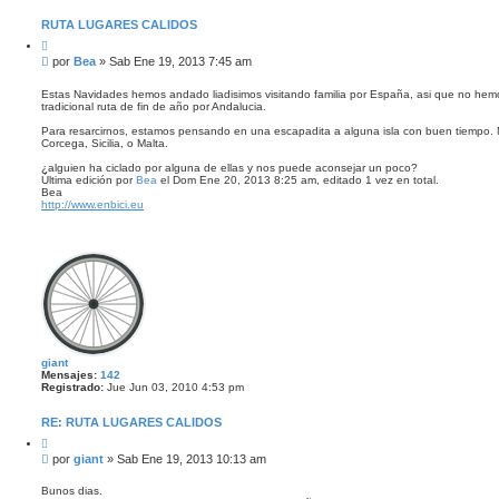
a
d
RUTA LUGARES CALIDOS
a
C
i
M
por
Bea
»
Sab Ene 19, 2013 7:45 am
t
e
a
n
r
Estas Navidades hemos andado liadisimos visitando familia por España, asi que no hem
tradicional ruta de fin de año por Andalucia.
s
a
Para resarcirnos, estamos pensando en una escapadita a alguna isla con buen tiempo
j
Corcega, Sicilia, o Malta.
e
¿alguien ha ciclado por alguna de ellas y nos puede aconsejar un poco?
Última edición por
Bea
el Dom Ene 20, 2013 8:25 am, editado 1 vez en total.
Bea
http://www.enbici.eu
giant
Mensajes:
142
Registrado:
Jue Jun 03, 2010 4:53 pm
RE: RUTA LUGARES CALIDOS
C
i
M
por
giant
»
Sab Ene 19, 2013 10:13 am
t
e
a
n
r
Bunos dias.