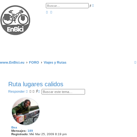
B
B
ú
u
s
s
q
c
u
a
e
r
d
a
a
v
a
n
z
a
d
a
www.EnBici.eu
FORO
Viajes y Rutas
Ruta lugares calidos
B
B
Responder
u
ú
s
s
c
q
a
u
r
e
d
a
a
v
a
Bea
Mensajes:
189
n
Registrado:
Mié Mar 25, 2009 8:19 pm
z