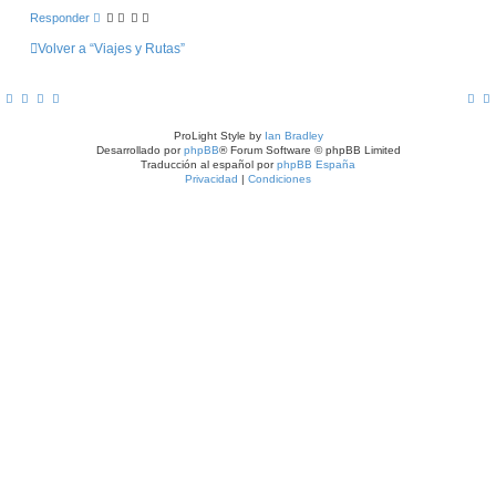
Responder
Volver a “Viajes y Rutas”
ProLight Style by
Ian Bradley
Desarrollado por
phpBB
® Forum Software © phpBB Limited
Traducción al español por
phpBB España
Privacidad
|
Condiciones