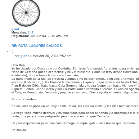
giant
Mensajes:
142
Registrado:
Jue Jun 03, 2010 4:53 pm
RE: RUTA LUGARES CALIDOS
C
i
M
por
giant
»
Mar Abr 30, 2024 7:52 am
t
e
a
n
r
Hola Bea.
Yo he ciclado por Corcega y por Cerdeña. Son islas "demasiado" grandes, para el tiempo
s
Norte de Cerdeña puede ser factible y muy interesante. Habia un ferry desde Barcelona 
a
existiendo), donde llevas la bici sin sobrecoste,
j
La parte norte de la isla, es preciosa y aunque no es economico,, bien vale una visita, 
e
encanto (Cstelsardo),), las Islas de la madalena y Caprera, Bajar costeando hasta Olbia y 
Plan B desde Olbia, bajar hasta Cala Gonone, ida y vuelta (coger tren hasta Alghero y "olv
Alghero, Fertilia, Capo Caccia y subir a Porto Torres cerrando el circulo. Si vais en Agost
el Tato, es Ferragosto, fiesta muy popular y nos costo Dios y ayuda encontrar algo abiert
No os defraudara.
* a las Islas se pasa en un ferry desde Palau, las bicis sin costo, y las islas bien merece
Corcega tiene mucho desnivel y muchas rutas para hacer andando y a nosotros por la est
norte, nos parecio mas peligrosillo para hacerlo en bici que Cerdeña.
De precio quizas un pelin mas caro Corcega, aunque igula o mas bonito que Cerdeña.
Un saludo.