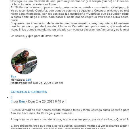
Corcega, es una maravilla de sitio, pero muy montañoso y el tiempo (bueno) no lo tenei
s
ciclar si todavia no estais en forma.
a
En Sicilia, no he estado, pero un amigo mio me lo recomieda como destino ciclotripero, bu
j
Yo os recomiendo Cerdeña, que aunque este muy pegadito a Corcega, el tiempo es mejor
e
Norte para mi preciosa, con las dos islas (La maddalena y Caprera) que os pueden ocupa
la costa norte luego el este, para pasar al oeste podeis coger un tren desde Olbia hasta S
bucle.
Si quereis mas informacion de la vuelta que dimos nosotros, tengo apuntado kilometraje
tambien tengo un par de libros de ciclismo en Cerdeña, uno por carretera, que seria el m
majo. Si los quereis mandarme un privado con vuestra direccion de Alemania y os lo envi
Un saludo, y que pare de llover YA!!!!!!!
Bea
Mensajes:
189
Registrado:
Mié Mar 25, 2009 8:19 pm
CORCEGA O CERDEÑA
C
i
M
por
Bea
»
Dom Ene 20, 2013 6:48 pm
t
e
a
n
r
Pues la verdad es que hemos estado mirando fotos y tanto Córcega como Cerdeña pare
A mi me hace mas tilin Córcega. ¿tan duro es?
s
a
Aunque tanto de una como de la otra, lo que mas me preocupa es el trafico. ¿ Que tal f
j
e
El otro problema creo que van a ser los vuelos. Estamos mirando a ver si pillamos algun 
encontramos a Mallorca, asi que al final, igual tampoco podemos elegir ...