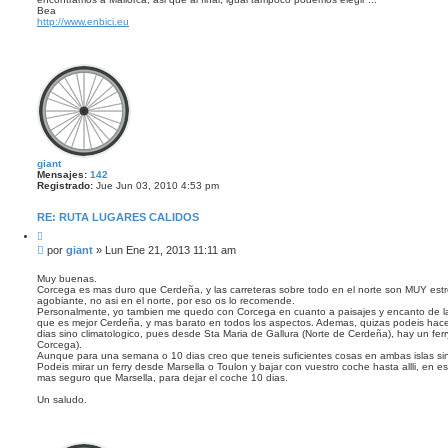
Bea
http://www.enbici.eu
giant
Mensajes:
142
Registrado:
Jue Jun 03, 2010 4:53 pm
RE: RUTA LUGARES CALIDOS
C
i
M
por
giant
»
Lun Ene 21, 2013 11:11 am
t
e
a
n
r
Muy buenas.
Corcega es mas duro que Cerdeña, y las carreteras sobre todo en el norte son MUY estre
s
agobiante, no asi en el norte, por eso os lo recomende.
a
Personalmente, yo tambien me quedo con Corcega en cuanto a paisajes y encanto de la i
j
que es mejor Cerdeña, y mas barato en todos los aspectos. Ademas, quizas podeis hace
e
dias sino climatologico, pues desde Sta Maria de Gallura (Norte de Cerdeña), hay un ferr
Corcega).
Aunque para una semana o 10 dias creo que teneis suficientes cosas en ambas islas sin
Podeis mirar un ferry desde Marsella o Toulon y bajar con vuestro coche hasta allli, en 
mas seguro que Marsella, para dejar el coche 10 dias.
Un saludo.