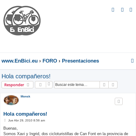
B
u
s
c
a
r
www.EnBici.eu
FORO
Presentaciones
Hola compañeros!
Buscar
Búsqueda 
Responder
Monsk
Hola compañeros!
M
Jue Abr 29, 2010 8:56 am
e
n
Buenas,
s
Somos Xavi y Ingrid, dos cicloturistillas de Can Font en la provincia de
a