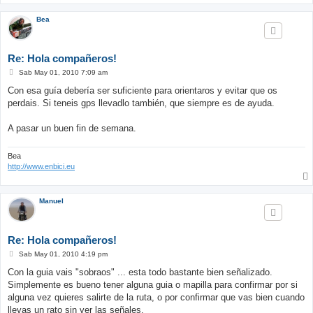
Bea
Re: Hola compañeros!
M
Sab May 01, 2010 7:09 am
e
n
Con esa guía debería ser suficiente para orientaros y evitar que os
s
perdais. Si teneis gps llevadlo también, que siempre es de ayuda.
a
j
e
A pasar un buen fin de semana.
Bea
http://www.enbici.eu
Manuel
Re: Hola compañeros!
M
Sab May 01, 2010 4:19 pm
e
n
Con la guia vais "sobraos" ... esta todo bastante bien señalizado.
s
Simplemente es bueno tener alguna guia o mapilla para confirmar por si
a
j
alguna vez quieres salirte de la ruta, o por confirmar que vas bien cuando
e
llevas un rato sin ver las señales.