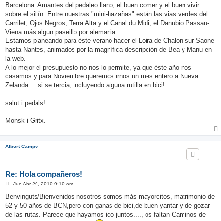
j
Barcelona. Amantes del pedaleo llano, el buen comer y el buen vivir
e
sobre el sillín. Entre nuestras "mini-hazañas" están las vias verdes del
Carrilet, Ojos Negros, Terra Alta y el Canal du Midi, el Danubio Passau-
Viena más algun paseillo por alemania.
Estamos planeando para éste verano hacer el Loira de Chalon sur Saone
hasta Nantes, animados por la magnífica descripción de Bea y Manu en
la web.
A lo mejor el presupuesto no nos lo permite, ya que éste año nos
casamos y para Noviembre queremos irnos un mes entero a Nueva
Zelanda ... si se tercia, incluyendo alguna rutilla en bici!
salut i pedals!
Monsk i Gritx.
Albert Campo
Re: Hola compañeros!
M
Jue Abr 29, 2010 9:10 am
e
n
Benvinguts/Bienvenidos nosotros somos más mayorcitos, matrimonio de
s
52 y 50 años de BCN,pero con ganas de bici,de buen yantar y de gozar
a
j
de las rutas. Parece que hayamos ido juntos...., os faltan Caminos de
e