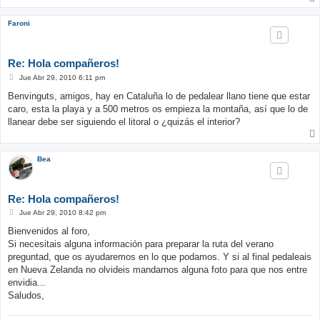
Faroni
Re: Hola compañeros!
M
Jue Abr 29, 2010 6:11 pm
e
n
Benvinguts, amigos, hay en Cataluña lo de pedalear llano tiene que estar
s
caro, esta la playa y a 500 metros os empieza la montaña, así que lo de
a
j
llanear debe ser siguiendo el litoral o ¿quizás el interior?
e
Bea
Re: Hola compañeros!
M
Jue Abr 29, 2010 8:42 pm
e
n
Bienvenidos al foro,
s
Si necesitais alguna información para preparar la ruta del verano
a
j
preguntad, que os ayudaremos en lo que podamos. Y si al final pedaleais
e
en Nueva Zelanda no olvideis mandarnos alguna foto para que nos entre
envidia...
Saludos,