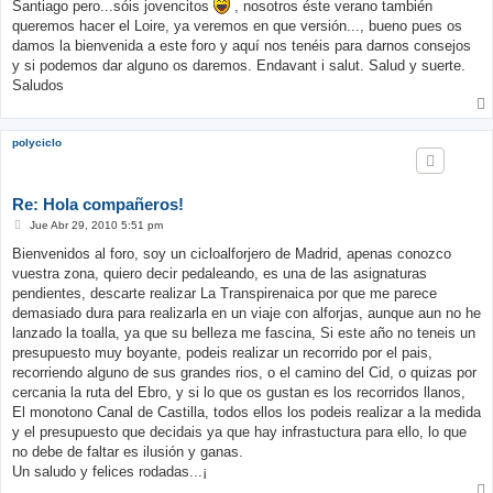
Santiago pero...sóis jovencitos
, nosotros éste verano también
queremos hacer el Loire, ya veremos en que versión..., bueno pues os
damos la bienvenida a este foro y aquí nos tenéis para darnos consejos
y si podemos dar alguno os daremos. Endavant i salut. Salud y suerte.
Saludos
polyciclo
Re: Hola compañeros!
M
Jue Abr 29, 2010 5:51 pm
e
n
Bienvenidos al foro, soy un cicloalforjero de Madrid, apenas conozco
s
vuestra zona, quiero decir pedaleando, es una de las asignaturas
a
j
pendientes, descarte realizar La Transpirenaica por que me parece
e
demasiado dura para realizarla en un viaje con alforjas, aunque aun no he
lanzado la toalla, ya que su belleza me fascina, Si este año no teneis un
presupuesto muy boyante, podeis realizar un recorrido por el pais,
recorriendo alguno de sus grandes rios, o el camino del Cid, o quizas por
cercania la ruta del Ebro, y si lo que os gustan es los recorridos llanos,
El monotono Canal de Castilla, todos ellos los podeis realizar a la medida
y el presupuesto que decidais ya que hay infrastuctura para ello, lo que
no debe de faltar es ilusión y ganas.
Un saludo y felices rodadas...¡