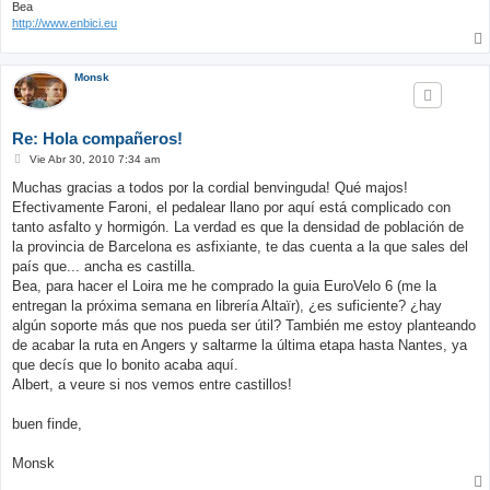
Bea
http://www.enbici.eu
Monsk
Re: Hola compañeros!
M
Vie Abr 30, 2010 7:34 am
e
n
Muchas gracias a todos por la cordial benvinguda! Qué majos!
s
Efectivamente Faroni, el pedalear llano por aquí está complicado con
a
j
tanto asfalto y hormigón. La verdad es que la densidad de población de
e
la provincia de Barcelona es asfixiante, te das cuenta a la que sales del
país que... ancha es castilla.
Bea, para hacer el Loira me he comprado la guia EuroVelo 6 (me la
entregan la próxima semana en librería Altaïr), ¿es suficiente? ¿hay
algún soporte más que nos pueda ser útil? También me estoy planteando
de acabar la ruta en Angers y saltarme la última etapa hasta Nantes, ya
que decís que lo bonito acaba aquí.
Albert, a veure si nos vemos entre castillos!
buen finde,
Monsk