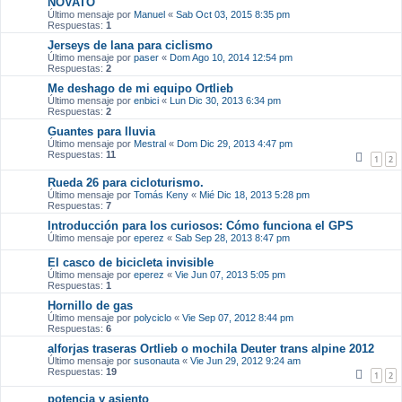
NOVATO
Último mensaje por
Manuel
«
Sab Oct 03, 2015 8:35 pm
Respuestas:
1
Jerseys de lana para ciclismo
Último mensaje por
paser
«
Dom Ago 10, 2014 12:54 pm
Respuestas:
2
Me deshago de mi equipo Ortlieb
Último mensaje por
enbici
«
Lun Dic 30, 2013 6:34 pm
Respuestas:
2
Guantes para lluvia
Último mensaje por
Mestral
«
Dom Dic 29, 2013 4:47 pm
Respuestas:
11
1
2
Rueda 26 para cicloturismo.
Último mensaje por
Tomás Keny
«
Mié Dic 18, 2013 5:28 pm
Respuestas:
7
Introducción para los curiosos: Cómo funciona el GPS
Último mensaje por
eperez
«
Sab Sep 28, 2013 8:47 pm
El casco de bicicleta invisible
Último mensaje por
eperez
«
Vie Jun 07, 2013 5:05 pm
Respuestas:
1
Hornillo de gas
Último mensaje por
polyciclo
«
Vie Sep 07, 2012 8:44 pm
Respuestas:
6
alforjas traseras Ortlieb o mochila Deuter trans alpine 2012
Último mensaje por
susonauta
«
Vie Jun 29, 2012 9:24 am
Respuestas:
19
1
2
potencia y asiento