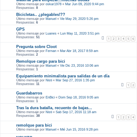
Último mensaje por
oskar1978
«
Mar Jun 09, 2020 9:44 pm
Respuestas:
8
Bicicletas.. ¿plegables!??
Último mensaje por
Manuel
«
Vie May 29, 2020 5:26 pm
Respuestas:
6
GPS
Último mensaje por
Luanes
«
Lun May 11, 2020 3:51 pm
Respuestas:
51
1
2
3
4
5
6
Pregunta sobre Cloot
Último mensaje por
Fernan
«
Mar Abr 18, 2017 8:59 am
Respuestas:
2
Remolque cargo para bici
Último mensaje por
Manuel
«
Vie Dic 23, 2016 10:06 am
Respuestas:
1
Equipamiento minimalista para salidas de un día
Último mensaje por
Nisti
«
Mar Sep 27, 2016 1:35 pm
Respuestas:
11
1
2
Guardabarros
Último mensaje por
EnBici
«
Dom Sep 18, 2016 9:05 am
Respuestas:
1
Tras la dura batalla, recuento de bajas...
Último mensaje por
Nisti
«
Sab Sep 17, 2016 11:18 am
Respuestas:
38
1
2
3
4
remolque para bici
Último mensaje por
Manuel
«
Mié Jun 15, 2016 9:28 pm