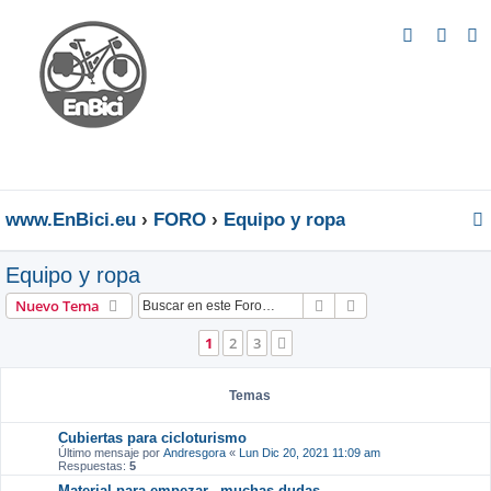
B
u
s
c
a
r
www.EnBici.eu
FORO
Equipo y ropa
Equipo y ropa
Buscar
Búsqueda avanzad
Nuevo Tema
1
2
3
Siguiente
Temas
Cubiertas para cicloturismo
Último mensaje por
Andresgora
«
Lun Dic 20, 2021 11:09 am
Respuestas:
5
Material para empezar...muchas dudas