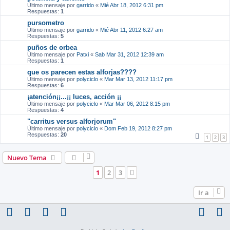
Último mensaje por
garrido
«
Mié Abr 18, 2012 6:31 pm
Respuestas:
1
pursometro
Último mensaje por
garrido
«
Mié Abr 11, 2012 6:27 am
Respuestas:
5
puños de orbea
Último mensaje por
Patxi
«
Sab Mar 31, 2012 12:39 am
Respuestas:
1
que os parecen estas alforjas????
Último mensaje por
polyciclo
«
Mar Mar 13, 2012 11:17 pm
Respuestas:
6
¡atención¡¡...¡¡ luces, acción ¡¡
Último mensaje por
polyciclo
«
Mar Mar 06, 2012 8:15 pm
Respuestas:
4
"carritus versus alforjorum"
Último mensaje por
polyciclo
«
Dom Feb 19, 2012 8:27 pm
Respuestas:
20
1
2
3
Nuevo Tema
1
2
3
Siguiente
Ir a