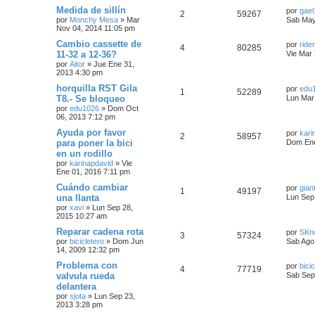
Medida de sillín
por
gael
2
59267
por
Monchy Mesa
»
Mar
Sab May
Nov 04, 2014 11:05 pm
Cambio cassette de
por
rider
4
80285
11-32 a 12-36?
Vie Mar
por
Aitor
»
Jue Ene 31,
2013 4:30 pm
horquilla RST Gila
por
edu
1
52289
T8.- Se bloqueo
Lun Mar
por
edu1026
»
Dom Oct
06, 2013 7:12 pm
Ayuda por favor
por
kari
2
58957
para poner la bici
Dom Ene
en un rodillo
por
karinapdavid
»
Vie
Ene 01, 2016 7:11 pm
Cuándo cambiar
por
gian
1
49197
una llanta
Lun Sep
por
xavi
»
Lun Sep 28,
2015 10:27 am
Reparar cadena rota
por
SKn
3
57324
por
bicicletero
»
Dom Jun
Sab Ago
14, 2009 12:32 pm
Problema con
por
bici
4
77719
valvula rueda
Sab Sep
delantera
por
sjota
»
Lun Sep 23,
2013 3:28 pm