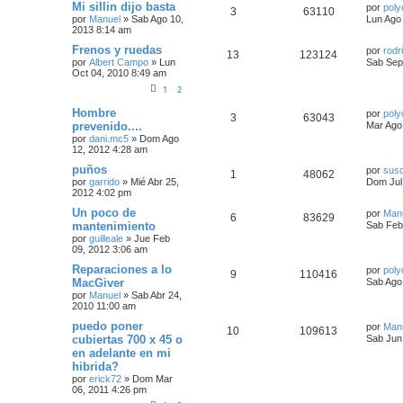
Mi sillin dijo basta
por
poly
3
63110
por
Manuel
»
Sab Ago 10,
Lun Ago
2013 8:14 am
Frenos y ruedas
por
rodr
13
123124
por
Albert Campo
»
Lun
Sab Sep
Oct 04, 2010 8:49 am
1
2
Hombre
por
poly
3
63043
prevenido....
Mar Ago
por
dani.mc5
»
Dom Ago
12, 2012 4:28 am
puños
por
sus
1
48062
por
garrido
»
Mié Abr 25,
Dom Jul
2012 4:02 pm
Un poco de
por
Man
6
83629
mantenimiento
Sab Feb
por
guilleale
»
Jue Feb
09, 2012 3:06 am
Reparaciones a lo
por
poly
9
110416
MacGiver
Sab Ago
por
Manuel
»
Sab Abr 24,
2010 11:00 am
puedo poner
por
Man
10
109613
cubiertas 700 x 45 o
Sab Jun
en adelante en mi
hibrida?
por
erick72
»
Dom Mar
06, 2011 4:26 pm