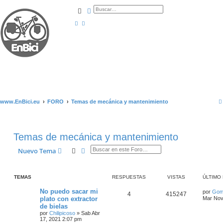
Buscar
Búsqueda avanzada
www.EnBici.eu
FORO
Temas de mecánica y mantenimiento
Temas de mecánica y mantenimiento
Buscar
Búsqueda avanzada
Nuevo Tema
TEMAS
RESPUESTAS
VISTAS
ÚLTIMO
No puedo sacar mi
por
Gom
4
415247
plato con extractor
Mar Nov
de bielas
por
Chilipicoso
»
Sab Abr
17, 2021 2:07 pm