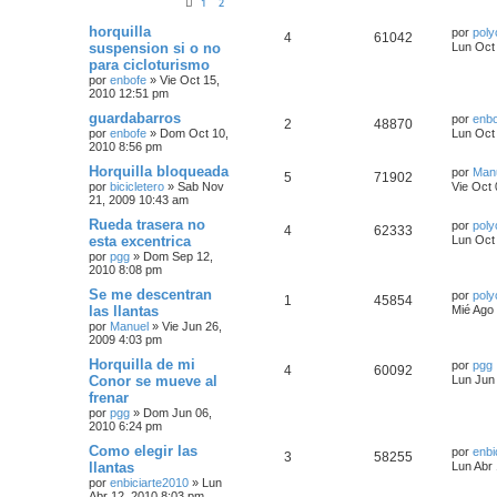
1
2
horquilla
por
poly
4
61042
suspension si o no
Lun Oct
para cicloturismo
por
enbofe
»
Vie Oct 15,
2010 12:51 pm
guardabarros
por
enbo
2
48870
por
enbofe
»
Dom Oct 10,
Lun Oct
2010 8:56 pm
Horquilla bloqueada
por
Man
5
71902
por
bicicletero
»
Sab Nov
Vie Oct 
21, 2009 10:43 am
Rueda trasera no
por
poly
4
62333
esta excentrica
Lun Oct
por
pgg
»
Dom Sep 12,
2010 8:08 pm
Se me descentran
por
poly
1
45854
las llantas
Mié Ago
por
Manuel
»
Vie Jun 26,
2009 4:03 pm
Horquilla de mi
por
pgg
4
60092
Conor se mueve al
Lun Jun
frenar
por
pgg
»
Dom Jun 06,
2010 6:24 pm
Como elegir las
por
enbi
3
58255
llantas
Lun Abr 
por
enbiciarte2010
»
Lun
Abr 12, 2010 8:03 pm