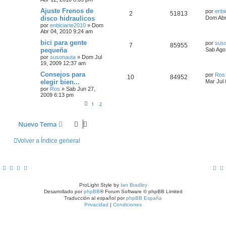
Ajuste Frenos de
por
enbi
2
51813
disco hidraulicos
Dom Abr
por
enbiciarte2010
»
Dom
Abr 04, 2010 9:24 am
bici para gente
por
sus
7
85955
pequeña
Sab Ago
por
susonauta
»
Dom Jul
19, 2009 12:37 am
Consejos para
por
Ros
10
84952
elegir bien...
Mar Jul 
por
Ros
»
Sab Jun 27,
2009 6:13 pm
1
2
Nuevo Tema
Volver a Índice general
ProLight Style by
Ian Bradley
Desarrollado por
phpBB
® Forum Software © phpBB Limited
Traducción al español por
phpBB España
Privacidad
|
Condiciones