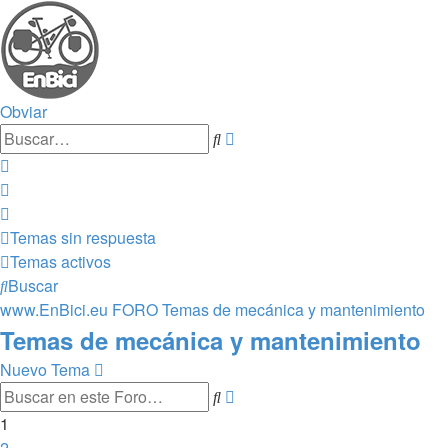
Obviar
Búsqueda
Buscar
avanzada
Temas sin respuesta
Temas activos
Buscar
www.EnBici.eu
FORO
Temas de mecánica y mantenimiento
Temas de mecánica y mantenimiento
Nuevo Tema
Búsqueda
Buscar
avanzada
1
2