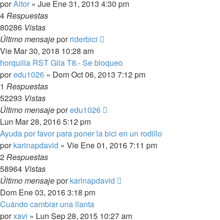
por
Aitor
»
Jue Ene 31, 2013 4:30 pm
4
Respuestas
80286
Vistas
Último mensaje
por
riderbici
Vie Mar 30, 2018 10:28 am
horquilla RST Gila T8.- Se bloqueo
por
edu1026
»
Dom Oct 06, 2013 7:12 pm
1
Respuestas
52293
Vistas
Último mensaje
por
edu1026
Lun Mar 28, 2016 5:12 pm
Ayuda por favor para poner la bici en un rodillo
por
karinapdavid
»
Vie Ene 01, 2016 7:11 pm
2
Respuestas
58964
Vistas
Último mensaje
por
karinapdavid
Dom Ene 03, 2016 3:18 pm
Cuándo cambiar una llanta
por
xavi
»
Lun Sep 28, 2015 10:27 am