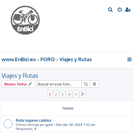
B
u
s
c
a
r
www.EnBici.eu
FORO
Viajes y Rutas
Viajes y Rutas
Buscar
Búsqueda avanzada
Nuevo Tema
1
2
3
4
5
Siguiente
Temas
Ruta lugares calidos
Último mensaje por
giant
«
Mar Abr 30, 2024 7:52 am
Respuestas:
4