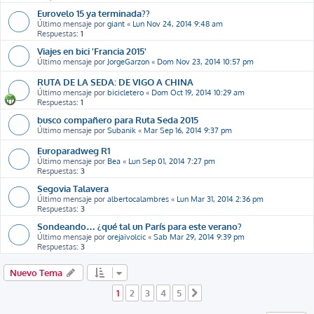
Eurovelo 15 ya terminada??
Último mensaje por
giant
«
Lun Nov 24, 2014 9:48 am
Respuestas:
1
Viajes en bici 'Francia 2015'
Último mensaje por
JorgeGarzon
«
Dom Nov 23, 2014 10:57 pm
RUTA DE LA SEDA: DE VIGO A CHINA
Último mensaje por
bicicletero
«
Dom Oct 19, 2014 10:29 am
Respuestas:
1
busco compañero para Ruta Seda 2015
Último mensaje por
Subanik
«
Mar Sep 16, 2014 9:37 pm
Europaradweg R1
Último mensaje por
Bea
«
Lun Sep 01, 2014 7:27 pm
Respuestas:
3
Segovia Talavera
Último mensaje por
albertocalambres
«
Lun Mar 31, 2014 2:36 pm
Respuestas:
3
Sondeando… ¿qué tal un París para este verano?
Último mensaje por
orejaivolcic
«
Sab Mar 29, 2014 9:39 pm
Respuestas:
3
Nuevo Tema
1
2
3
4
5
Siguiente