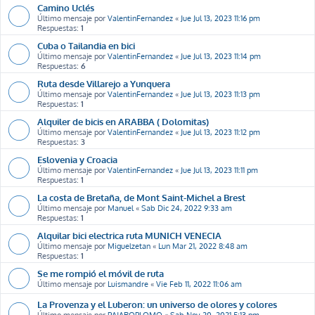
Camino Uclés
Último mensaje por
ValentinFernandez
«
Jue Jul 13, 2023 11:16 pm
Respuestas:
1
Cuba o Tailandia en bici
Último mensaje por
ValentinFernandez
«
Jue Jul 13, 2023 11:14 pm
Respuestas:
6
Ruta desde Villarejo a Yunquera
Último mensaje por
ValentinFernandez
«
Jue Jul 13, 2023 11:13 pm
Respuestas:
1
Alquiler de bicis en ARABBA ( Dolomitas)
Último mensaje por
ValentinFernandez
«
Jue Jul 13, 2023 11:12 pm
Respuestas:
3
Eslovenia y Croacia
Último mensaje por
ValentinFernandez
«
Jue Jul 13, 2023 11:11 pm
Respuestas:
1
La costa de Bretaña, de Mont Saint-Michel a Brest
Último mensaje por
Manuel
«
Sab Dic 24, 2022 9:33 am
Respuestas:
1
Alquilar bici electrica ruta MUNICH VENECIA
Último mensaje por
Miguelzetan
«
Lun Mar 21, 2022 8:48 am
Respuestas:
1
Se me rompió el móvil de ruta
Último mensaje por
Luismandre
«
Vie Feb 11, 2022 11:06 am
La Provenza y el Luberon: un universo de olores y colores