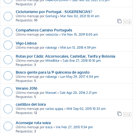
Último mensaje por
PAJAROPLOMO
«
Sab Nov 20, 2021 5:13 pm
Respuestas:
2
Cicloturismo por Portugal - SUGERENCIAS?
Último mensaje por
Gomasjj
«
Mar Nov 02, 2021 10:41 am
Respuestas:
10
1
2
Compañeros Camino Portugués
Último mensaje por
velociclo
«
Vie Nov 15, 2019 8:05 am
Vigo-Lisboa
Último mensaje por
robezgz
«
Mié Jun 13, 2018 4:59 pm
Rutas por Cádiz. Alcornocales, Castellar, Tarifa y Bolonia
Último mensaje por
MikeBike
«
Sab Ene 27, 2018 10:10 pm
Respuestas:
3
Busco gente para la 1ª quincena de agosto
Último mensaje por
robezgz
«
Lun May 29, 2017 4:04 pm
Respuestas:
5
Verano 2016
Último mensaje por
Manuel
«
Sab Ago 20, 2016 2:21 pm
Respuestas:
5
castillos del loira
Último mensaje por
carlos qajaq
«
Mié Sep 02, 2015 10:33 am
Respuestas:
12
1
2
Aconsejar ruta suiza
Último mensaje por
baca
«
Vie Feb 27, 2015 11:54 pm
Respuestas:
3