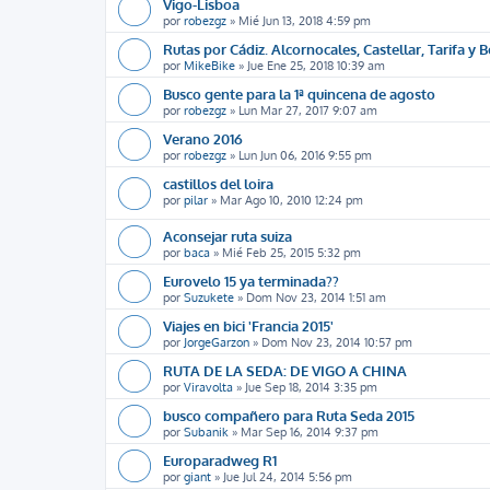
Vigo-Lisboa
por
robezgz
»
Mié Jun 13, 2018 4:59 pm
Rutas por Cádiz. Alcornocales, Castellar, Tarifa y 
por
MikeBike
»
Jue Ene 25, 2018 10:39 am
Busco gente para la 1ª quincena de agosto
por
robezgz
»
Lun Mar 27, 2017 9:07 am
Verano 2016
por
robezgz
»
Lun Jun 06, 2016 9:55 pm
castillos del loira
por
pilar
»
Mar Ago 10, 2010 12:24 pm
Aconsejar ruta suiza
por
baca
»
Mié Feb 25, 2015 5:32 pm
Eurovelo 15 ya terminada??
por
Suzukete
»
Dom Nov 23, 2014 1:51 am
Viajes en bici 'Francia 2015'
por
JorgeGarzon
»
Dom Nov 23, 2014 10:57 pm
RUTA DE LA SEDA: DE VIGO A CHINA
por
Viravolta
»
Jue Sep 18, 2014 3:35 pm
busco compañero para Ruta Seda 2015
por
Subanik
»
Mar Sep 16, 2014 9:37 pm
Europaradweg R1
por
giant
»
Jue Jul 24, 2014 5:56 pm