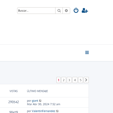
Buscar
Búsqueda avanzada
1
2
3
4
5
Siguiente
VISTAS
ÚLTIMO MENSAJE
por
giant
290542
Mar Abr 30, 2024 7:52 am
por
ValentinFernandez
98479