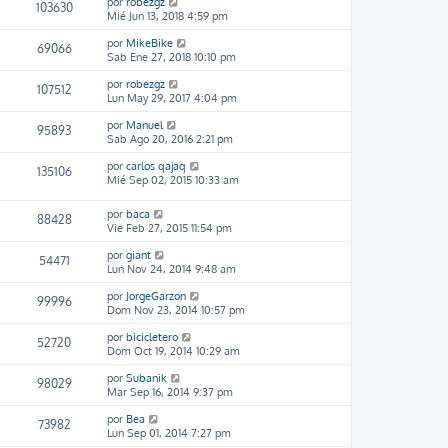
por
robezgz
103630
Mié Jun 13, 2018 4:59 pm
por
MikeBike
69066
Sab Ene 27, 2018 10:10 pm
por
robezgz
107512
Lun May 29, 2017 4:04 pm
por
Manuel
95893
Sab Ago 20, 2016 2:21 pm
por
carlos qajaq
135106
Mié Sep 02, 2015 10:33 am
por
baca
88428
Vie Feb 27, 2015 11:54 pm
por
giant
54471
Lun Nov 24, 2014 9:48 am
por
JorgeGarzon
99996
Dom Nov 23, 2014 10:57 pm
por
bicicletero
52720
Dom Oct 19, 2014 10:29 am
por
Subanik
98029
Mar Sep 16, 2014 9:37 pm
por
Bea
73982
Lun Sep 01, 2014 7:27 pm