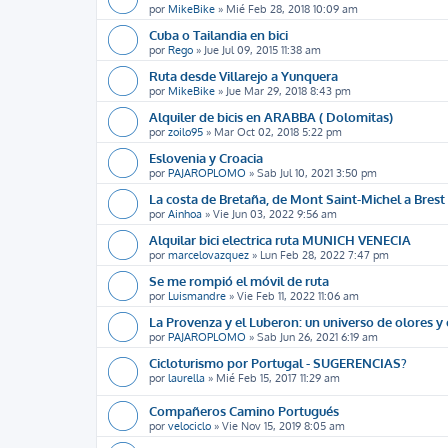
por
MikeBike
»
Mié Feb 28, 2018 10:09 am
Cuba o Tailandia en bici
por
Rego
»
Jue Jul 09, 2015 11:38 am
Ruta desde Villarejo a Yunquera
por
MikeBike
»
Jue Mar 29, 2018 8:43 pm
Alquiler de bicis en ARABBA ( Dolomitas)
por
zoilo95
»
Mar Oct 02, 2018 5:22 pm
Eslovenia y Croacia
por
PAJAROPLOMO
»
Sab Jul 10, 2021 3:50 pm
La costa de Bretaña, de Mont Saint-Michel a Brest
por
Ainhoa
»
Vie Jun 03, 2022 9:56 am
Alquilar bici electrica ruta MUNICH VENECIA
por
marcelovazquez
»
Lun Feb 28, 2022 7:47 pm
Se me rompió el móvil de ruta
por
Luismandre
»
Vie Feb 11, 2022 11:06 am
La Provenza y el Luberon: un universo de olores y
por
PAJAROPLOMO
»
Sab Jun 26, 2021 6:19 am
Cicloturismo por Portugal - SUGERENCIAS?
por
laurella
»
Mié Feb 15, 2017 11:29 am
Compañeros Camino Portugués
por
velociclo
»
Vie Nov 15, 2019 8:05 am