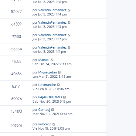
Jue Jul 13, 2023 11:16 pm
por
ValentinFernandez
101022
Jue Jul 13, 2023 11:14 pm
por
ValentinFernandez
64309
Jue Jul 13, 2023 11:13 pm
por
ValentinFernandez
77310
Jue Jul 13, 2023 11:12 pm
por
ValentinFernandez
56554
Jue Jul 13, 2023 11:11 pm
por
Manuel
45333
Sab Dic 24, 2022 9:33 am
por
Miguelzetan
40636
Lun Mar 21, 2022 8:48 am
por
Luismandre
82171
Vie Feb 11, 2022 11:06 am
por
PAJAROPLOMO
60026
Sab Nov 20, 2021 5:13 pm
por
Gomasjj
154193
Mar Nov 02, 2021 10:41 am
por
velociclo
107901
Vie Nov 15, 2019 8:05 am