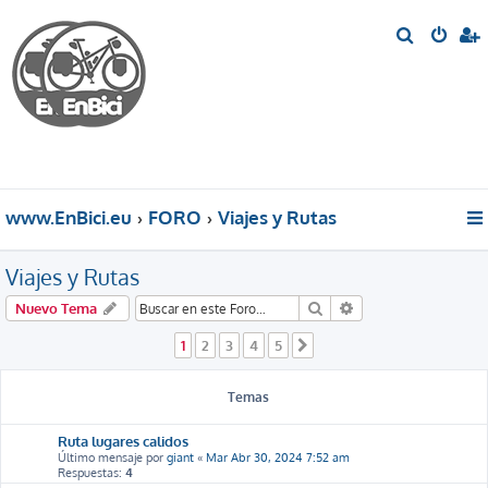
B
u
s
c
a
r
www.EnBici.eu
FORO
Viajes y Rutas
Viajes y Rutas
Buscar
Búsqueda avanzada
Nuevo Tema
1
2
3
4
5
Siguiente
Temas
Ruta lugares calidos
Último mensaje por
giant
«
Mar Abr 30, 2024 7:52 am
Respuestas:
4