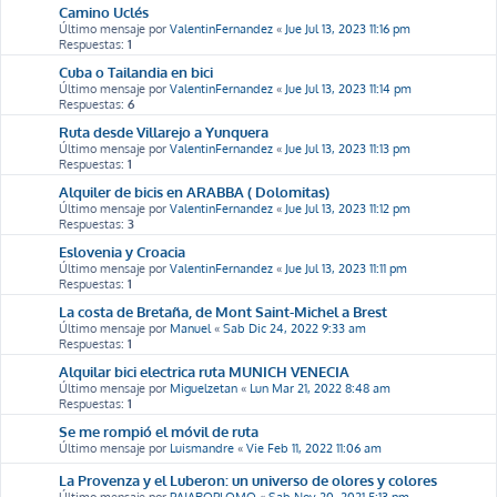
Camino Uclés
Último mensaje por
ValentinFernandez
«
Jue Jul 13, 2023 11:16 pm
Respuestas:
1
Cuba o Tailandia en bici
Último mensaje por
ValentinFernandez
«
Jue Jul 13, 2023 11:14 pm
Respuestas:
6
Ruta desde Villarejo a Yunquera
Último mensaje por
ValentinFernandez
«
Jue Jul 13, 2023 11:13 pm
Respuestas:
1
Alquiler de bicis en ARABBA ( Dolomitas)
Último mensaje por
ValentinFernandez
«
Jue Jul 13, 2023 11:12 pm
Respuestas:
3
Eslovenia y Croacia
Último mensaje por
ValentinFernandez
«
Jue Jul 13, 2023 11:11 pm
Respuestas:
1
La costa de Bretaña, de Mont Saint-Michel a Brest
Último mensaje por
Manuel
«
Sab Dic 24, 2022 9:33 am
Respuestas:
1
Alquilar bici electrica ruta MUNICH VENECIA
Último mensaje por
Miguelzetan
«
Lun Mar 21, 2022 8:48 am
Respuestas:
1
Se me rompió el móvil de ruta
Último mensaje por
Luismandre
«
Vie Feb 11, 2022 11:06 am
La Provenza y el Luberon: un universo de olores y colores