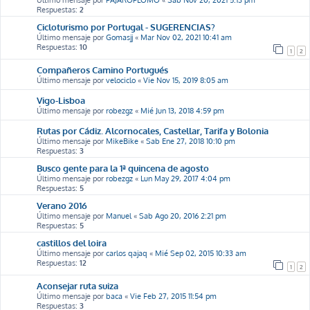
Último mensaje por
PAJAROPLOMO
«
Sab Nov 20, 2021 5:13 pm
Respuestas:
2
Cicloturismo por Portugal - SUGERENCIAS?
Último mensaje por
Gomasjj
«
Mar Nov 02, 2021 10:41 am
Respuestas:
10
1
2
Compañeros Camino Portugués
Último mensaje por
velociclo
«
Vie Nov 15, 2019 8:05 am
Vigo-Lisboa
Último mensaje por
robezgz
«
Mié Jun 13, 2018 4:59 pm
Rutas por Cádiz. Alcornocales, Castellar, Tarifa y Bolonia
Último mensaje por
MikeBike
«
Sab Ene 27, 2018 10:10 pm
Respuestas:
3
Busco gente para la 1ª quincena de agosto
Último mensaje por
robezgz
«
Lun May 29, 2017 4:04 pm
Respuestas:
5
Verano 2016
Último mensaje por
Manuel
«
Sab Ago 20, 2016 2:21 pm
Respuestas:
5
castillos del loira
Último mensaje por
carlos qajaq
«
Mié Sep 02, 2015 10:33 am
Respuestas:
12
1
2
Aconsejar ruta suiza
Último mensaje por
baca
«
Vie Feb 27, 2015 11:54 pm
Respuestas:
3