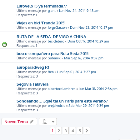
Eurovelo 15 ya terminada??
Último mensaje por
giant
«
Lun Nov 24, 2014 9:48 am
Respuestas:
1
Viajes en bici 'Francia 2015'
Último mensaje por
JorgeGarzon
«
Dom Nov 23, 2014 10:57 pm
RUTA DE LA SEDA: DE VIGO A CHINA
Último mensaje por
bicicletero
«
Dom Oct 19, 2014 10:29 am
Respuestas:
1
busco compañero para Ruta Seda 2015
Último mensaje por
Subanik
«
Mar Sep 16, 2014 9:37 pm
Europaradweg R1
Último mensaje por
Bea
«
Lun Sep 01, 2014 7:27 pm
Respuestas:
3
Segovia Talavera
Último mensaje por
albertocalambres
«
Lun Mar 31, 2014 2:36 pm
Respuestas:
3
Sondeando… ¿qué tal un París para este verano?
Último mensaje por
orejaivolcic
«
Sab Mar 29, 2014 9:39 pm
Respuestas:
3
Nuevo Tema
1
2
3
4
5
Siguiente