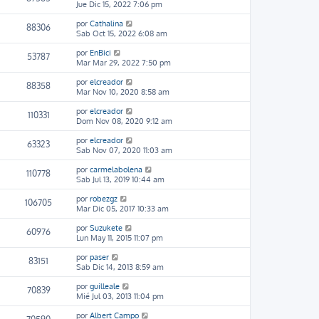
Jue Dic 15, 2022 7:06 pm
por
Cathalina
88306
Sab Oct 15, 2022 6:08 am
por
EnBici
53787
Mar Mar 29, 2022 7:50 pm
por
elcreador
88358
Mar Nov 10, 2020 8:58 am
por
elcreador
110331
Dom Nov 08, 2020 9:12 am
por
elcreador
63323
Sab Nov 07, 2020 11:03 am
por
carmelabolena
110778
Sab Jul 13, 2019 10:44 am
por
robezgz
106705
Mar Dic 05, 2017 10:33 am
por
Suzukete
60976
Lun May 11, 2015 11:07 pm
por
paser
83151
Sab Dic 14, 2013 8:59 am
por
guilleale
70839
Mié Jul 03, 2013 11:04 pm
por
Albert Campo