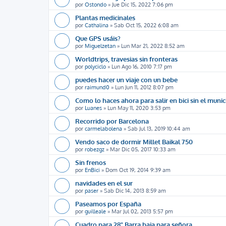
por
Ostondo
»
Jue Dic 15, 2022 7:06 pm
Plantas medicinales
por
Cathalina
»
Sab Oct 15, 2022 6:08 am
Que GPS usáis?
por
Miguelzetan
»
Lun Mar 21, 2022 8:52 am
Worldtrips, travesias sin fronteras
por
polyciclo
»
Lun Ago 16, 2010 7:17 pm
puedes hacer un viaje con un bebe
por
raimund0
»
Lun Jun 11, 2012 8:07 pm
Como lo haces ahora para salir en bici sin el munic
por
Luanes
»
Lun May 11, 2020 3:53 pm
Recorrido por Barcelona
por
carmelabolena
»
Sab Jul 13, 2019 10:44 am
Vendo saco de dormir Millet Baikal 750
por
robezgz
»
Mar Dic 05, 2017 10:33 am
Sin frenos
por
EnBici
»
Dom Oct 19, 2014 9:39 am
navidades en el sur
por
paser
»
Sab Dic 14, 2013 8:59 am
Paseamos por España
por
guilleale
»
Mar Jul 02, 2013 5:57 pm
Cuadro para 28" Barra baja para señora