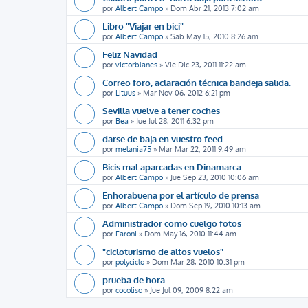
por
Albert Campo
»
Dom Abr 21, 2013 7:02 am
Libro "Viajar en bici"
por
Albert Campo
»
Sab May 15, 2010 8:26 am
Feliz Navidad
por
victorblanes
»
Vie Dic 23, 2011 11:22 am
Correo foro, aclaración técnica bandeja salida.
por
Lituus
»
Mar Nov 06, 2012 6:21 pm
Sevilla vuelve a tener coches
por
Bea
»
Jue Jul 28, 2011 6:32 pm
darse de baja en vuestro feed
por
melania75
»
Mar Mar 22, 2011 9:49 am
Bicis mal aparcadas en Dinamarca
por
Albert Campo
»
Jue Sep 23, 2010 10:06 am
Enhorabuena por el artículo de prensa
por
Albert Campo
»
Dom Sep 19, 2010 10:13 am
Administrador como cuelgo fotos
por
Faroni
»
Dom May 16, 2010 11:44 am
"cicloturismo de altos vuelos"
por
polyciclo
»
Dom Mar 28, 2010 10:31 pm
prueba de hora
por
cocoliso
»
Jue Jul 09, 2009 8:22 am