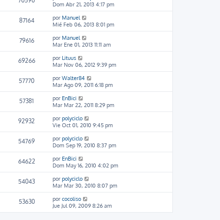
70590
Dom Abr 21, 2013 4:17 pm
por
Manuel
87164
Mié Feb 06, 2013 8:01 pm
por
Manuel
79616
Mar Ene 01, 2013 11:11 am
por
Lituus
69266
Mar Nov 06, 2012 9:39 pm
por
Walter84
57770
Mar Ago 09, 2011 6:18 pm
por
EnBici
57381
Mar Mar 22, 2011 8:29 pm
por
polyciclo
92932
Vie Oct 01, 2010 9:45 pm
por
polyciclo
54769
Dom Sep 19, 2010 8:37 pm
por
EnBici
64622
Dom May 16, 2010 4:02 pm
por
polyciclo
54043
Mar Mar 30, 2010 8:07 pm
por
cocoliso
53630
Jue Jul 09, 2009 8:26 am