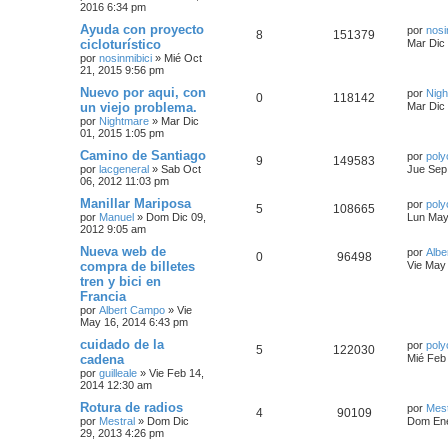
2016 6:34 pm
Ayuda con proyecto
por
nosi
8
151379
cicloturístico
Mar Dic
por
nosinmibici
»
Mié Oct
21, 2015 9:56 pm
Nuevo por aqui, con
por
Nig
0
118142
un viejo problema.
Mar Dic
por
Nightmare
»
Mar Dic
01, 2015 1:05 pm
Camino de Santiago
por
poly
9
149583
por
lacgeneral
»
Sab Oct
Jue Sep
06, 2012 11:03 pm
Manillar Mariposa
por
poly
5
108665
por
Manuel
»
Dom Dic 09,
Lun May
2012 9:05 am
Nueva web de
por
Albe
0
96498
compra de billetes
Vie May
tren y bici en
Francia
por
Albert Campo
»
Vie
May 16, 2014 6:43 pm
cuidado de la
por
poly
5
122030
cadena
Mié Feb
por
guilleale
»
Vie Feb 14,
2014 12:30 am
Rotura de radios
por
Mest
4
90109
por
Mestral
»
Dom Dic
Dom Ene
29, 2013 4:26 pm