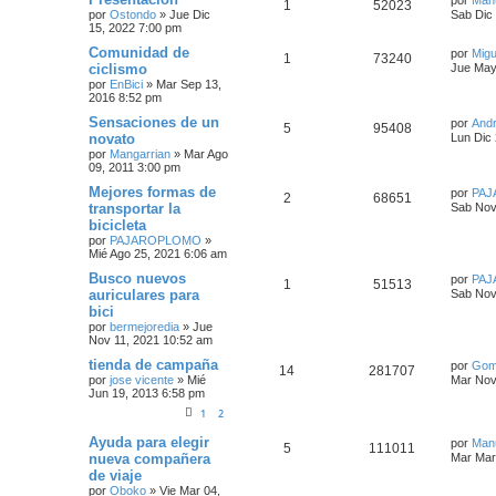
por
Man
1
52023
por
Ostondo
»
Jue Dic
Sab Dic
15, 2022 7:00 pm
Comunidad de
por
Migu
1
73240
ciclismo
Jue May
por
EnBici
»
Mar Sep 13,
2016 8:52 pm
Sensaciones de un
por
And
5
95408
novato
Lun Dic
por
Mangarrian
»
Mar Ago
09, 2011 3:00 pm
Mejores formas de
por
PA
2
68651
transportar la
Sab Nov
bicicleta
por
PAJAROPLOMO
»
Mié Ago 25, 2021 6:06 am
Busco nuevos
por
PA
1
51513
auriculares para
Sab Nov
bici
por
bermejoredia
»
Jue
Nov 11, 2021 10:52 am
tienda de campaña
por
Gom
14
281707
por
jose vicente
»
Mié
Mar Nov
Jun 19, 2013 6:58 pm
1
2
Ayuda para elegir
por
Man
5
111011
nueva compañera
Mar Mar
de viaje
por
Oboko
»
Vie Mar 04,