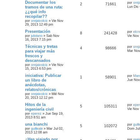
Documentar los
por
orej
2
71661
tramos de una ruta:
Lun Dic
¿¿qué info
recopilar??
por
orejaivolcic
»
Vie Nov
29, 2013 12:49 pm
Presentación
por
elcr
8
241428
por
julotano
»
Sab Nov
Vie Nov
16, 2013 7:15 pm
Técnicas y tretas
por
orej
4
98666
para viajar más
Mar Nov
frescos y
descansados
por
orejaivolcic
»
Vie Nov
15, 2013 6:53 pm
iniciativa: Publicar
por
Man
1
58901
un libro de
Jue Nov
anécdotas,
relatos/crónicas
por
orejaivolcic
»
Mié Nov
20, 2013 12:12 pm
Hitos de la
por
epe
5
105311
ingeniería civil
Vie Nov
por
eperez
»
Jue Sep 19,
2013 8:51 am
una bianchi
por
guill
5
102072
por
guilleale
»
Mar Jul 02,
Dom Jul
2013 12:08 am
¿Has viajado por
por
orej