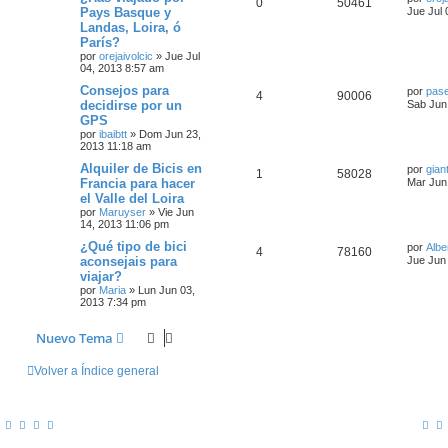
0
50461
Pays Basque y
Jue Jul 
Landas, Loira, ó
París?
por
orejaivolcic
»
Jue Jul
04, 2013 8:57 am
Consejos para
por
pas
4
90006
decidirse por un
Sab Jun
GPS
por
ibaibtt
»
Dom Jun 23,
2013 11:18 am
Alquiler de Bicis en
por
gian
1
58028
Francia para hacer
Mar Jun
el Valle del Loira
por
Maruyser
»
Vie Jun
14, 2013 11:06 pm
¿Qué tipo de bici
por
Albe
4
78160
aconsejais para
Jue Jun
viajar?
por
Maria
»
Lun Jun 03,
2013 7:34 pm
Nuevo Tema
Volver a Índice general