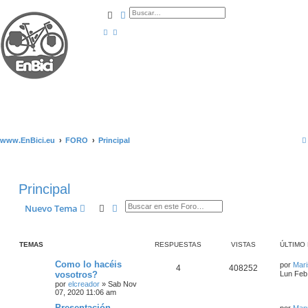
Buscar
Búsqueda avanzada
www.EnBici.eu
FORO
Principal
Principal
Buscar
Búsqueda avanzada
Nuevo Tema
TEMAS
RESPUESTAS
VISTAS
ÚLTIMO
Como lo hacéis
por
Mar
4
408252
vosotros?
Lun Feb
por
elcreador
»
Sab Nov
07, 2020 11:06 am
Presentación