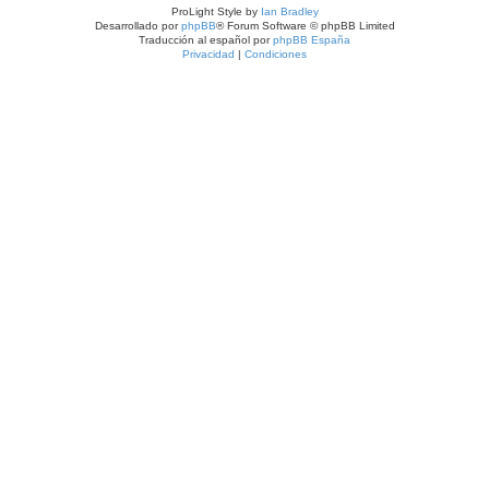
ProLight Style by
Ian Bradley
Desarrollado por
phpBB
® Forum Software © phpBB Limited
Traducción al español por
phpBB España
Privacidad
|
Condiciones