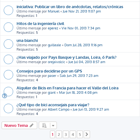
iniciativa: Publicar un libro de anécdotas, relatos/crónicas
Último mensaje por
Manuel
«
Jue Nov 21, 2013 11:07 pm
Respuestas:
1
Hitos de la ingeniería civil
Último mensaje por
eperez
«
Vie Nov 01, 2013 7:34 pm
Respuestas:
5
una bianchi
Último mensaje por
guilleale
«
Dom Jul 28, 2013 11:16 pm
Respuestas:
5
¿Has viajado por Pays Basque y Landas, Loira, ó París?
Último mensaje por
orejaivolcic
«
Jue Jul 04, 2013 8:57 am
Consejos para decidirse por un GPS
Último mensaje por
paser
«
Sab Jun 29, 2013 7:23 am
Respuestas:
4
Alquiler de Bicis en Francia para hacer el Valle del Loira
Último mensaje por
giant
«
Mar Jun 18, 2013 4:08 pm
Respuestas:
1
¿Qué tipo de bici aconsejais para viajar?
Último mensaje por
Albert Campo
«
Jue Jun 13, 2013 9:27 am
Respuestas:
4
Nuevo Tema
1
2
3
4
5
Siguiente