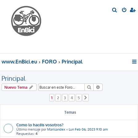
B
u
s
c
a
r
www.EnBici.eu
FORO
Principal
Principal
Buscar
Búsqueda avanzada
Nuevo Tema
1
2
3
4
5
Siguiente
Temas
Como lo hacéis vosotros?
Último mensaje por
Marisandex
«
Lun Feb 06, 2023 9:10 am
Respuestas:
4