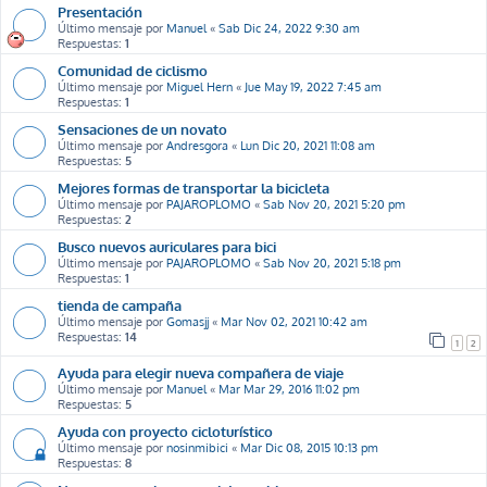
Presentación
Último mensaje por
Manuel
«
Sab Dic 24, 2022 9:30 am
Respuestas:
1
Comunidad de ciclismo
Último mensaje por
Miguel Hern
«
Jue May 19, 2022 7:45 am
Respuestas:
1
Sensaciones de un novato
Último mensaje por
Andresgora
«
Lun Dic 20, 2021 11:08 am
Respuestas:
5
Mejores formas de transportar la bicicleta
Último mensaje por
PAJAROPLOMO
«
Sab Nov 20, 2021 5:20 pm
Respuestas:
2
Busco nuevos auriculares para bici
Último mensaje por
PAJAROPLOMO
«
Sab Nov 20, 2021 5:18 pm
Respuestas:
1
tienda de campaña
Último mensaje por
Gomasjj
«
Mar Nov 02, 2021 10:42 am
Respuestas:
14
1
2
Ayuda para elegir nueva compañera de viaje
Último mensaje por
Manuel
«
Mar Mar 29, 2016 11:02 pm
Respuestas:
5
Ayuda con proyecto cicloturístico
Último mensaje por
nosinmibici
«
Mar Dic 08, 2015 10:13 pm
Respuestas:
8