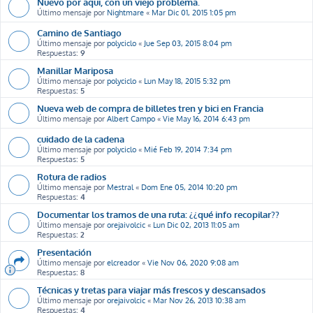
Nuevo por aqui, con un viejo problema.
Último mensaje por
Nightmare
«
Mar Dic 01, 2015 1:05 pm
Camino de Santiago
Último mensaje por
polyciclo
«
Jue Sep 03, 2015 8:04 pm
Respuestas:
9
Manillar Mariposa
Último mensaje por
polyciclo
«
Lun May 18, 2015 5:32 pm
Respuestas:
5
Nueva web de compra de billetes tren y bici en Francia
Último mensaje por
Albert Campo
«
Vie May 16, 2014 6:43 pm
cuidado de la cadena
Último mensaje por
polyciclo
«
Mié Feb 19, 2014 7:34 pm
Respuestas:
5
Rotura de radios
Último mensaje por
Mestral
«
Dom Ene 05, 2014 10:20 pm
Respuestas:
4
Documentar los tramos de una ruta: ¿¿qué info recopilar??
Último mensaje por
orejaivolcic
«
Lun Dic 02, 2013 11:05 am
Respuestas:
2
Presentación
Último mensaje por
elcreador
«
Vie Nov 06, 2020 9:08 am
Respuestas:
8
Técnicas y tretas para viajar más frescos y descansados
Último mensaje por
orejaivolcic
«
Mar Nov 26, 2013 10:38 am
Respuestas:
4