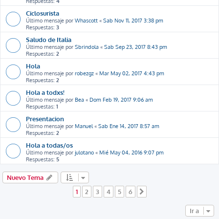
Respuestas:
4
Ciclosurista
Último mensaje por
Whascott
«
Sab Nov 11, 2017 3:38 pm
Respuestas:
3
Saludo de Italia
Último mensaje por
Sbrindola
«
Sab Sep 23, 2017 8:43 pm
Respuestas:
2
Hola
Último mensaje por
robezgz
«
Mar May 02, 2017 4:43 pm
Respuestas:
2
Hola a todxs!
Último mensaje por
Bea
«
Dom Feb 19, 2017 9:06 am
Respuestas:
1
Presentacion
Último mensaje por
Manuel
«
Sab Ene 14, 2017 8:57 am
Respuestas:
2
Hola a todas/os
Último mensaje por
julotano
«
Mié May 04, 2016 9:07 pm
Respuestas:
5
Nuevo Tema
1
2
3
4
5
6
Siguiente
Ir a