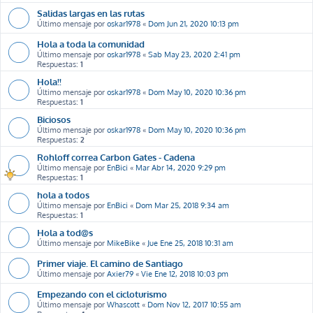
Salidas largas en las rutas
Último mensaje por
oskar1978
«
Dom Jun 21, 2020 10:13 pm
Hola a toda la comunidad
Último mensaje por
oskar1978
«
Sab May 23, 2020 2:41 pm
Respuestas:
1
Hola!!
Último mensaje por
oskar1978
«
Dom May 10, 2020 10:36 pm
Respuestas:
1
Biciosos
Último mensaje por
oskar1978
«
Dom May 10, 2020 10:36 pm
Respuestas:
2
Rohloff correa Carbon Gates - Cadena
Último mensaje por
EnBici
«
Mar Abr 14, 2020 9:29 pm
Respuestas:
1
hola a todos
Último mensaje por
EnBici
«
Dom Mar 25, 2018 9:34 am
Respuestas:
1
Hola a tod@s
Último mensaje por
MikeBike
«
Jue Ene 25, 2018 10:31 am
Primer viaje. El camino de Santiago
Último mensaje por
Axier79
«
Vie Ene 12, 2018 10:03 pm
Empezando con el cicloturismo
Último mensaje por
Whascott
«
Dom Nov 12, 2017 10:55 am