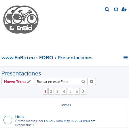
B
u
s
c
a
r
www.EnBici.eu
FORO
Presentaciones
Presentaciones
Buscar
Búsqueda avanzada
Nuevo Tema
1
2
3
4
5
6
Siguiente
Temas
Hola
Último mensaje por
EnBici
«
Dom May 12, 2024 8:40 am
Respuestas:
1