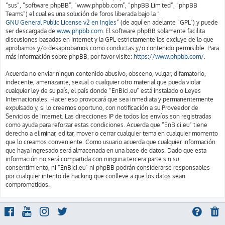
“sus”, “software phpBB”, “www.phpbb.com”, “phpBB Limited”, “phpBB
Teams”) el cual es una solución de foros liberada bajo la “
GNU General Public License v2 en Ingles
” (de aquí en adelante “GPL”) y puede
ser descargada de
www.phpbb.com
. El software phpBB solamente facilita
discusiones basadas en Internet y la GPL estrictamente los excluye de lo que
aprobamos y/o desaprobamos como conductas y/o contenido permisible. Para
más información sobre phpBB, por favor visite:
https://www.phpbb.com/
.
Acuerda no enviar ningun contenido abusivo, obsceno, vulgar, difamatorio,
indecente, amenazante, sexual o cualquier otro material que pueda violar
cualquier ley de su país, el país donde “EnBici.eu” está instalado o Leyes
Internacionales. Hacer eso provocará que sea inmediata y permanentemente
expulsado y, si lo creemos oportuno, con notificación a su Proveedor de
Servicios de Internet. Las direcciones IP de todos los envíos son registradas
como ayuda para reforzar estas condiciones. Acuerda que “EnBici.eu” tiene
derecho a eliminar, editar, mover o cerrar cualquier tema en cualquier momento
que lo creamos conveniente. Como usuario acuerda que cualquier información
que haya ingresado será almacenada en una base de datos. Dado que esta
información no será compartida con ninguna tercera parte sin su
consentimiento, ni “EnBici.eu” ni phpBB podrán considerarse responsables
por cualquier intento de hacking que conlleve a que los datos sean
comprometidos.