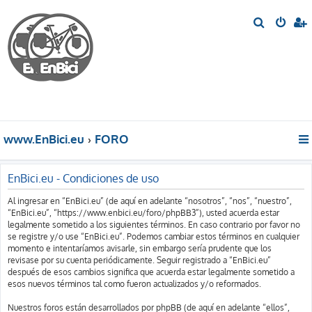
B
u
s
c
a
r
www.EnBici.eu
FORO
EnBici.eu - Condiciones de uso
Al ingresar en “EnBici.eu” (de aquí en adelante “nosotros”, “nos”, “nuestro”,
“EnBici.eu”, “https://www.enbici.eu/foro/phpBB3”), usted acuerda estar
legalmente sometido a los siguientes términos. En caso contrario por favor no
se registre y/o use “EnBici.eu”. Podemos cambiar estos términos en cualquier
momento e intentaríamos avisarle, sin embargo sería prudente que los
revisase por su cuenta periódicamente. Seguir registrado a “EnBici.eu”
después de esos cambios significa que acuerda estar legalmente sometido a
esos nuevos términos tal como fueron actualizados y/o reformados.
Nuestros foros están desarrollados por phpBB (de aquí en adelante “ellos”,