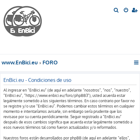
B
u
s
c
a
r
www.EnBici.eu
FORO
EnBici.eu - Condiciones de uso
Al ingresar en “EnBici.eu” (de aquí en adelante “nosotros”, “nos”, “nuestro”,
“EnBici.eu”, “https://www.enbici.eu/foro/phpBB3”), usted acuerda estar
legalmente sometido a los siguientes términos. En caso contrario por favor no
se registre y/o use “EnBici.eu”. Podemos cambiar estos términos en cualquier
momento e intentaríamos avisarle, sin embargo sería prudente que los
revisase por su cuenta periódicamente. Seguir registrado a “EnBici.eu”
después de esos cambios significa que acuerda estar legalmente sometido a
esos nuevos términos tal como fueron actualizados y/o reformados.
Nuestros foros están desarrollados por phpBB (de aquí en adelante “ellos”,