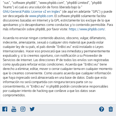
“sus”, “software phpBB”, “www.phpbb.com”, “phpBB Limited”, “phpBB
Teams”) el cual es una solución de foros liberada bajo la “
GNU General Public License v2 en Ingles
” (de aquí en adelante “GPL”) y puede
ser descargada de
www.phpbb.com
. El software phpBB solamente facilita
discusiones basadas en Internet y la GPL estrictamente los excluye de lo que
aprobamos y/o desaprobamos como conductas y/o contenido permisible. Para
más información sobre phpBB, por favor visite:
https://www.phpbb.com/
.
Acuerda no enviar ningun contenido abusivo, obsceno, vulgar, difamatorio,
indecente, amenazante, sexual o cualquier otro material que pueda violar
cualquier ley de su país, el país donde “EnBici.eu” está instalado o Leyes
Internacionales. Hacer eso provocará que sea inmediata y permanentemente
expulsado y, si lo creemos oportuno, con notificación a su Proveedor de
Servicios de Internet. Las direcciones IP de todos los envíos son registradas
como ayuda para reforzar estas condiciones. Acuerda que “EnBici.eu” tiene
derecho a eliminar, editar, mover o cerrar cualquier tema en cualquier momento
que lo creamos conveniente. Como usuario acuerda que cualquier información
que haya ingresado será almacenada en una base de datos. Dado que esta
información no será compartida con ninguna tercera parte sin su
consentimiento, ni “EnBici.eu” ni phpBB podrán considerarse responsables
por cualquier intento de hacking que conlleve a que los datos sean
comprometidos.