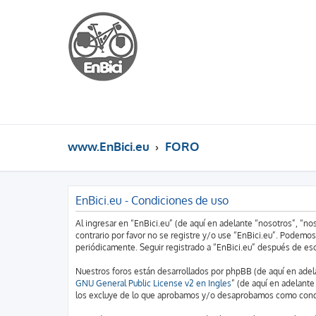
www.EnBici.eu
FORO
EnBici.eu - Condiciones de uso
Al ingresar en “EnBici.eu” (de aquí en adelante “nosotros”, “n
contrario por favor no se registre y/o use “EnBici.eu”. Podemo
periódicamente. Seguir registrado a “EnBici.eu” después de es
Nuestros foros están desarrollados por phpBB (de aquí en adela
GNU General Public License v2 en Ingles
” (de aquí en adelant
los excluye de lo que aprobamos y/o desaprobamos como conduc