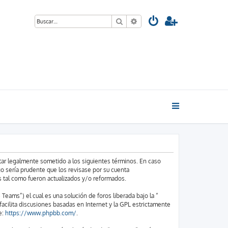
Buscar
Búsqueda avanzada
star legalmente sometido a los siguientes términos. En caso
o sería prudente que los revisase por su cuenta
 tal como fueron actualizados y/o reformados.
ams”) el cual es una solución de foros liberada bajo la “
acilita discusiones basadas en Internet y la GPL estrictamente
e:
https://www.phpbb.com/
.