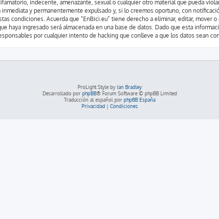
famatorio, indecente, amenazante, sexual o cualquier otro material que pueda violar 
 inmediata y permanentemente expulsado y, si lo creemos oportuno, con notificación
stas condiciones. Acuerda que “EnBici.eu” tiene derecho a eliminar, editar, mover 
ue haya ingresado será almacenada en una base de datos. Dado que esta informació
esponsables por cualquier intento de hacking que conlleve a que los datos sean c
ProLight Style by
Ian Bradley
Desarrollado por
phpBB
® Forum Software © phpBB Limited
Traducción al español por
phpBB España
Privacidad
|
Condiciones