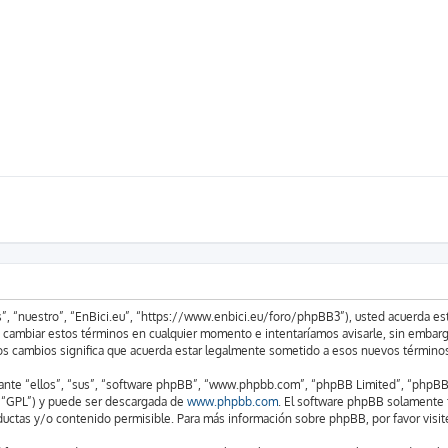
os”, “nuestro”, “EnBici.eu”, “https://www.enbici.eu/foro/phpBB3”), usted acuerda e
s cambiar estos términos en cualquier momento e intentaríamos avisarle, sin embarg
os cambios significa que acuerda estar legalmente sometido a esos nuevos términos
nte “ellos”, “sus”, “software phpBB”, “www.phpbb.com”, “phpBB Limited”, “phpBB Te
e “GPL”) y puede ser descargada de
www.phpbb.com
. El software phpBB solamente f
tas y/o contenido permisible. Para más información sobre phpBB, por favor visit