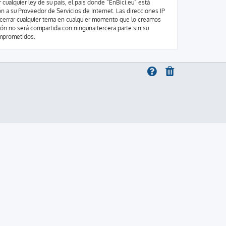
cualquier ley de su país, el país donde “EnBici.eu” está
 a su Proveedor de Servicios de Internet. Las direcciones IP
o cerrar cualquier tema en cualquier momento que lo creamos
n no será compartida con ninguna tercera parte sin su
omprometidos.