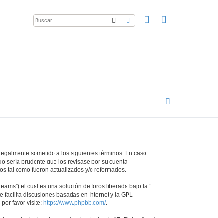
Buscar
Búsqueda avanzada
ar legalmente sometido a los siguientes términos. En caso
go sería prudente que los revisase por su cuenta
os tal como fueron actualizados y/o reformados.
ams”) el cual es una solución de foros liberada bajo la “
 facilita discusiones basadas en Internet y la GPL
or favor visite:
https://www.phpbb.com/
.