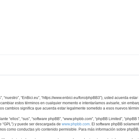
s”, “nuestro”, “EnBici.eu”, “https://www.enbici.eu/foro/phpBB3”), usted acuerda est
os cambiar estos términos en cualquier momento e intentaríamos avisarle, sin embar
sos cambios significa que acuerda estar legalmente sometido a esos nuevos términ
nte “ellos”, “sus”, “software phpBB”, “www.phpbb.com”, “phpBB Limited”, “phpBB Te
te “GPL”) y puede ser descargada de
www.phpbb.com
. El software phpBB solamente
os como conductas y/o contenido permisible. Para más información sobre phpBB, p