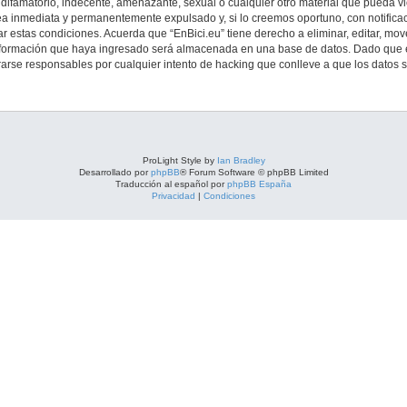
ifamatorio, indecente, amenazante, sexual o cualquier otro material que pueda viol
a inmediata y permanentemente expulsado y, si lo creemos oportuno, con notificac
r estas condiciones. Acuerda que “EnBici.eu” tiene derecho a eliminar, editar, mo
formación que haya ingresado será almacenada en una base de datos. Dado que es
rarse responsables por cualquier intento de hacking que conlleve a que los datos
ProLight Style by
Ian Bradley
Desarrollado por
phpBB
® Forum Software © phpBB Limited
Traducción al español por
phpBB España
Privacidad
|
Condiciones