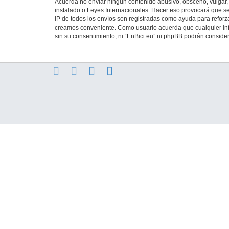
Acuerda no enviar ningun contenido abusivo, obsceno, vulgar, d
instalado o Leyes Internacionales. Hacer eso provocará que se
IP de todos los envíos son registradas como ayuda para reforza
creamos conveniente. Como usuario acuerda que cualquier in
sin su consentimiento, ni “EnBici.eu” ni phpBB podrán conside