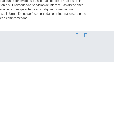
ar cualquier ley de su país, el país donde “EnBici.eu” está
ión a su Proveedor de Servicios de Internet. Las direcciones
ver o cerrar cualquier tema en cualquier momento que lo
ta información no será compartida con ninguna tercera parte
 sean comprometidos.