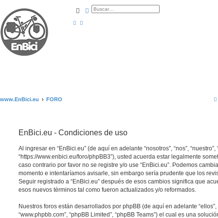
Buscar
Búsqueda avanzada
www.EnBici.eu
FORO
EnBici.eu - Condiciones de uso
Al ingresar en “EnBici.eu” (de aquí en adelante “nosotros”, “nos”, “nuestro”, 
“https://www.enbici.eu/foro/phpBB3”), usted acuerda estar legalmente somet
caso contrario por favor no se registre y/o use “EnBici.eu”. Podemos cambia
momento e intentaríamos avisarle, sin embargo sería prudente que los revi
Seguir registrado a “EnBici.eu” después de esos cambios significa que acu
esos nuevos términos tal como fueron actualizados y/o reformados.
Nuestros foros están desarrollados por phpBB (de aquí en adelante “ellos”, 
“www.phpbb.com”, “phpBB Limited”, “phpBB Teams”) el cual es una solución 