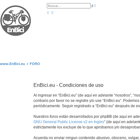
B
B
ú
u
s
s
q
c
u
a
e
r
d
a
a
v
a
n
z
a
d
a
www.EnBici.eu
FORO
EnBici.eu - Condiciones de uso
Al ingresar en “EnBici.eu” (de aquí en adelante “nosotros”, “no
contrario por favor no se registre y/o use “EnBici.eu”. Podem
periódicamente. Seguir registrado a “EnBici.eu” después de e
Nuestros foros están desarrollados por phpBB (de aquí en adela
GNU General Public License v2 en Ingles
” (de aquí en adelan
estrictamente los excluye de lo que aprobamos y/o desaprobam
Acuerda no enviar ningun contenido abusivo, obsceno, vulgar, d