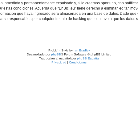
a inmediata y permanentemente expulsado y, si lo creemos oportuno, con notificac
r estas condiciones. Acuerda que “EnBici.eu” tiene derecho a eliminar, editar, mo
formación que haya ingresado será almacenada en una base de datos. Dado que es
rarse responsables por cualquier intento de hacking que conlleve a que los datos
ProLight Style by
Ian Bradley
Desarrollado por
phpBB
® Forum Software © phpBB Limited
Traducción al español por
phpBB España
Privacidad
|
Condiciones