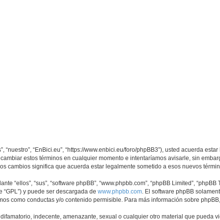
s”, “nuestro”, “EnBici.eu”, “https://www.enbici.eu/foro/phpBB3”), usted acuerda est
os cambiar estos términos en cualquier momento e intentaríamos avisarle, sin embar
sos cambios significa que acuerda estar legalmente sometido a esos nuevos términ
nte “ellos”, “sus”, “software phpBB”, “www.phpbb.com”, “phpBB Limited”, “phpBB Te
te “GPL”) y puede ser descargada de
www.phpbb.com
. El software phpBB solamente
os como conductas y/o contenido permisible. Para más información sobre phpBB, p
ifamatorio, indecente, amenazante, sexual o cualquier otro material que pueda viol