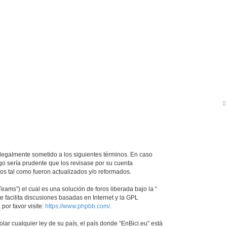
ar legalmente sometido a los siguientes términos. En caso
go sería prudente que los revisase por su cuenta
os tal como fueron actualizados y/o reformados.
ams”) el cual es una solución de foros liberada bajo la “
 facilita discusiones basadas en Internet y la GPL
or favor visite:
https://www.phpbb.com/
.
ar cualquier ley de su país, el país donde “EnBici.eu” está