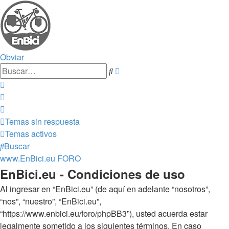
Obviar
Búsqueda
Buscar
avanzada
Temas sin respuesta
Temas activos
Buscar
www.EnBici.eu
FORO
EnBici.eu - Condiciones de uso
Al ingresar en “EnBici.eu” (de aquí en adelante “nosotros”,
“nos”, “nuestro”, “EnBici.eu”,
“https://www.enbici.eu/foro/phpBB3”), usted acuerda estar
legalmente sometido a los siguientes términos. En caso