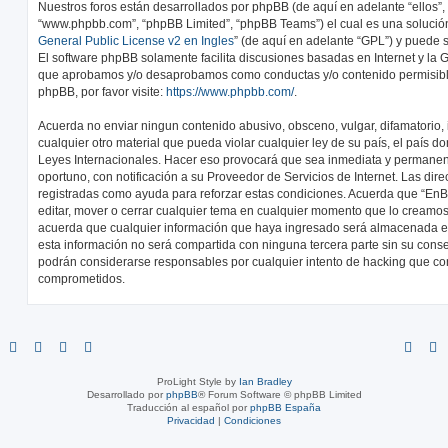
Nuestros foros están desarrollados por phpBB (de aquí en adelante “ellos”, 
“www.phpbb.com”, “phpBB Limited”, “phpBB Teams”) el cual es una solución 
General Public License v2 en Ingles
” (de aquí en adelante “GPL”) y puede
El software phpBB solamente facilita discusiones basadas en Internet y la 
que aprobamos y/o desaprobamos como conductas y/o contenido permisibl
phpBB, por favor visite:
https://www.phpbb.com/
.
Acuerda no enviar ningun contenido abusivo, obsceno, vulgar, difamatorio,
cualquier otro material que pueda violar cualquier ley de su país, el país d
Leyes Internacionales. Hacer eso provocará que sea inmediata y permanen
oportuno, con notificación a su Proveedor de Servicios de Internet. Las dir
registradas como ayuda para reforzar estas condiciones. Acuerda que “EnBic
editar, mover o cerrar cualquier tema en cualquier momento que lo cream
acuerda que cualquier información que haya ingresado será almacenada 
esta información no será compartida con ninguna tercera parte sin su conse
podrán considerarse responsables por cualquier intento de hacking que co
comprometidos.
ProLight Style by
Ian Bradley
Desarrollado por
phpBB
® Forum Software © phpBB Limited
Traducción al español por
phpBB España
Privacidad
|
Condiciones