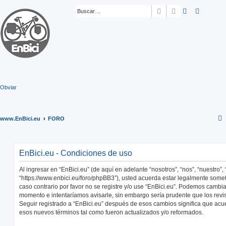
Buscar
Búsqueda ava
Obviar
www.EnBici.eu
FORO
EnBici.eu - Condiciones de uso
Al ingresar en “EnBici.eu” (de aquí en adelante “nosotros”, “nos”, “nuestro”, 
“https://www.enbici.eu/foro/phpBB3”), usted acuerda estar legalmente somet
caso contrario por favor no se registre y/o use “EnBici.eu”. Podemos cambia
momento e intentaríamos avisarle, sin embargo sería prudente que los revi
Seguir registrado a “EnBici.eu” después de esos cambios significa que acu
esos nuevos términos tal como fueron actualizados y/o reformados.