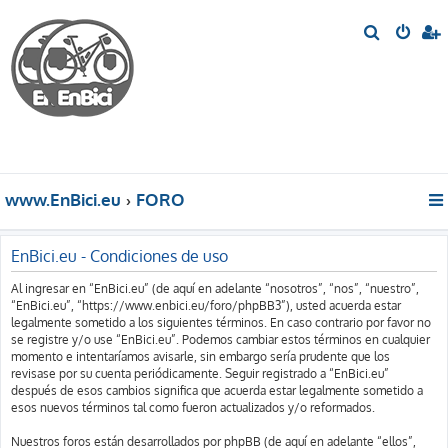
B
u
s
c
a
r
www.EnBici.eu
FORO
EnBici.eu - Condiciones de uso
Al ingresar en “EnBici.eu” (de aquí en adelante “nosotros”, “nos”, “nuestro”,
“EnBici.eu”, “https://www.enbici.eu/foro/phpBB3”), usted acuerda estar
legalmente sometido a los siguientes términos. En caso contrario por favor no
se registre y/o use “EnBici.eu”. Podemos cambiar estos términos en cualquier
momento e intentaríamos avisarle, sin embargo sería prudente que los
revisase por su cuenta periódicamente. Seguir registrado a “EnBici.eu”
después de esos cambios significa que acuerda estar legalmente sometido a
esos nuevos términos tal como fueron actualizados y/o reformados.
Nuestros foros están desarrollados por phpBB (de aquí en adelante “ellos”,