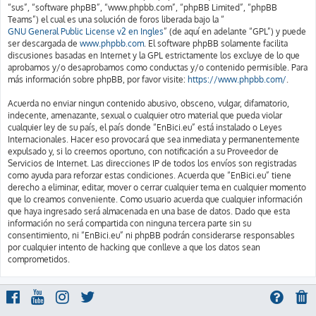
“sus”, “software phpBB”, “www.phpbb.com”, “phpBB Limited”, “phpBB
Teams”) el cual es una solución de foros liberada bajo la “
GNU General Public License v2 en Ingles
” (de aquí en adelante “GPL”) y puede
ser descargada de
www.phpbb.com
. El software phpBB solamente facilita
discusiones basadas en Internet y la GPL estrictamente los excluye de lo que
aprobamos y/o desaprobamos como conductas y/o contenido permisible. Para
más información sobre phpBB, por favor visite:
https://www.phpbb.com/
.
Acuerda no enviar ningun contenido abusivo, obsceno, vulgar, difamatorio,
indecente, amenazante, sexual o cualquier otro material que pueda violar
cualquier ley de su país, el país donde “EnBici.eu” está instalado o Leyes
Internacionales. Hacer eso provocará que sea inmediata y permanentemente
expulsado y, si lo creemos oportuno, con notificación a su Proveedor de
Servicios de Internet. Las direcciones IP de todos los envíos son registradas
como ayuda para reforzar estas condiciones. Acuerda que “EnBici.eu” tiene
derecho a eliminar, editar, mover o cerrar cualquier tema en cualquier momento
que lo creamos conveniente. Como usuario acuerda que cualquier información
que haya ingresado será almacenada en una base de datos. Dado que esta
información no será compartida con ninguna tercera parte sin su
consentimiento, ni “EnBici.eu” ni phpBB podrán considerarse responsables
por cualquier intento de hacking que conlleve a que los datos sean
comprometidos.