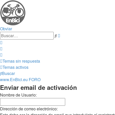
Obviar
Búsqueda
Buscar
avanzada
Temas sin respuesta
Temas activos
Buscar
www.EnBici.eu
FORO
Enviar email de activación
Nombre de Usuario:
Dirección de correo electrónico:
Esta debe ser la dirección de email que introdujiste al registrart