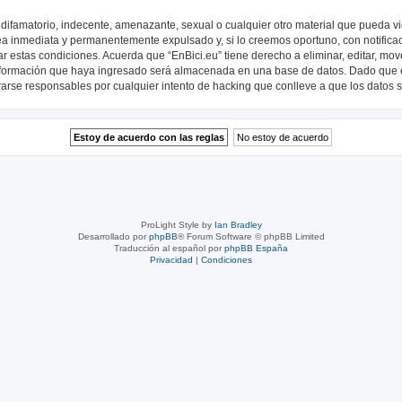
ifamatorio, indecente, amenazante, sexual o cualquier otro material que pueda viol
a inmediata y permanentemente expulsado y, si lo creemos oportuno, con notificac
r estas condiciones. Acuerda que “EnBici.eu” tiene derecho a eliminar, editar, mo
formación que haya ingresado será almacenada en una base de datos. Dado que es
rarse responsables por cualquier intento de hacking que conlleve a que los datos
ProLight Style by
Ian Bradley
Desarrollado por
phpBB
® Forum Software © phpBB Limited
Traducción al español por
phpBB España
Privacidad
|
Condiciones