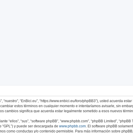
nzada
s”, “nuestro”, “EnBici.eu”, “https://www.enbici.eu/foro/phpBB3”), usted acuerda est
os cambiar estos términos en cualquier momento e intentaríamos avisarle, sin embar
sos cambios significa que acuerda estar legalmente sometido a esos nuevos términ
nte “ellos”, “sus”, “software phpBB”, “www.phpbb.com”, “phpBB Limited”, “phpBB Te
te “GPL”) y puede ser descargada de
www.phpbb.com
. El software phpBB solamente
os como conductas y/o contenido permisible. Para más información sobre phpBB, p