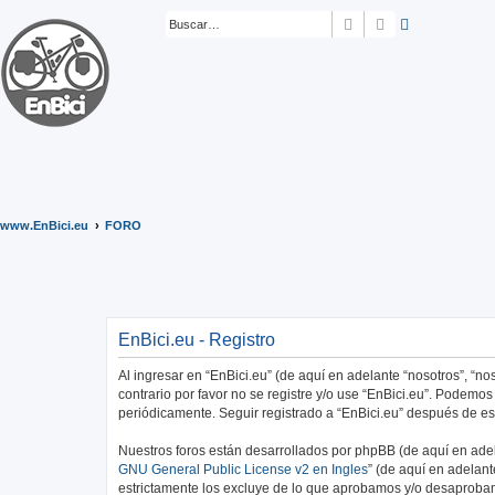
Buscar
Búsqueda ava
www.EnBici.eu
FORO
EnBici.eu - Registro
Al ingresar en “EnBici.eu” (de aquí en adelante “nosotros”, “no
contrario por favor no se registre y/o use “EnBici.eu”. Podem
periódicamente. Seguir registrado a “EnBici.eu” después de e
Nuestros foros están desarrollados por phpBB (de aquí en adela
GNU General Public License v2 en Ingles
” (de aquí en adelan
estrictamente los excluye de lo que aprobamos y/o desaprobam