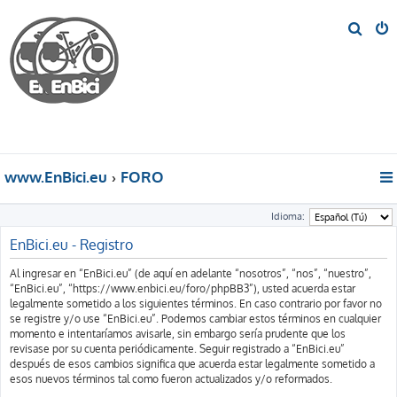
B
u
s
c
a
r
www.EnBici.eu
FORO
Idioma:
EnBici.eu - Registro
Al ingresar en “EnBici.eu” (de aquí en adelante “nosotros”, “nos”, “nuestro”,
“EnBici.eu”, “https://www.enbici.eu/foro/phpBB3”), usted acuerda estar
legalmente sometido a los siguientes términos. En caso contrario por favor no
se registre y/o use “EnBici.eu”. Podemos cambiar estos términos en cualquier
momento e intentaríamos avisarle, sin embargo sería prudente que los
revisase por su cuenta periódicamente. Seguir registrado a “EnBici.eu”
después de esos cambios significa que acuerda estar legalmente sometido a
esos nuevos términos tal como fueron actualizados y/o reformados.