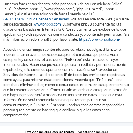
Nuestros foros están desarrollados por phpBB (de aquí en adelante “ellos”,
“sus”, “software phpBB”, “www.phpbb.com”, “phpBB Limited”, “phpBB
Teams”) el cual es una solución de foros liberada bajo la “
GNU General Public License v2 en Ingles
” (de aquí en adelante “GPL”) y puede
ser descargada de
www.phpbb.com
. El software phpBB solamente facilita
discusiones basadas en Internet y la GPL estrictamente los excluye de lo que
aprobamos y/o desaprobamos como conductas y/o contenido permisible. Para
más información sobre phpBB, por favor visite:
https://www.phpbb.com/
.
Acuerda no enviar ningun contenido abusivo, obsceno, vulgar, difamatorio,
indecente, amenazante, sexual o cualquier otro material que pueda violar
cualquier ley de su país, el país donde “EnBici.eu” está instalado o Leyes
Internacionales. Hacer eso provocará que sea inmediata y permanentemente
expulsado y, si lo creemos oportuno, con notificación a su Proveedor de
Servicios de Internet. Las direcciones IP de todos los envíos son registradas
como ayuda para reforzar estas condiciones. Acuerda que “EnBici.eu” tiene
derecho a eliminar, editar, mover o cerrar cualquier tema en cualquier momento
que lo creamos conveniente. Como usuario acuerda que cualquier información
que haya ingresado será almacenada en una base de datos. Dado que esta
información no será compartida con ninguna tercera parte sin su
consentimiento, ni “EnBici.eu” ni phpBB podrán considerarse responsables
por cualquier intento de hacking que conlleve a que los datos sean
comprometidos.