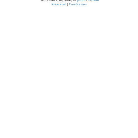
Traducción al español por
phpBB España
Privacidad
|
Condiciones