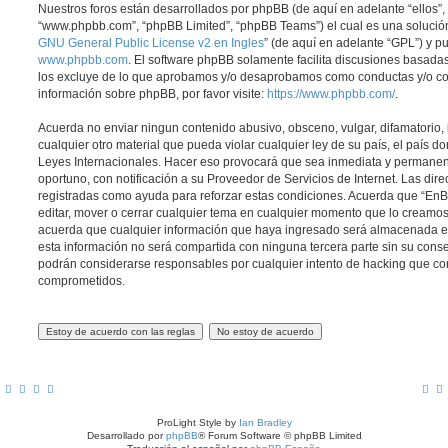
Nuestros foros están desarrollados por phpBB (de aquí en adelante “ellos”, 
“www.phpbb.com”, “phpBB Limited”, “phpBB Teams”) el cual es una solución 
GNU General Public License v2 en Ingles
” (de aquí en adelante “GPL”) y 
www.phpbb.com
. El software phpBB solamente facilita discusiones basadas
los excluye de lo que aprobamos y/o desaprobamos como conductas y/o co
información sobre phpBB, por favor visite:
https://www.phpbb.com/
.
Acuerda no enviar ningun contenido abusivo, obsceno, vulgar, difamatorio,
cualquier otro material que pueda violar cualquier ley de su país, el país d
Leyes Internacionales. Hacer eso provocará que sea inmediata y permanen
oportuno, con notificación a su Proveedor de Servicios de Internet. Las dir
registradas como ayuda para reforzar estas condiciones. Acuerda que “EnBic
editar, mover o cerrar cualquier tema en cualquier momento que lo cream
acuerda que cualquier información que haya ingresado será almacenada 
esta información no será compartida con ninguna tercera parte sin su conse
podrán considerarse responsables por cualquier intento de hacking que co
comprometidos.
ProLight Style by
Ian Bradley
Desarrollado por
phpBB
® Forum Software © phpBB Limited