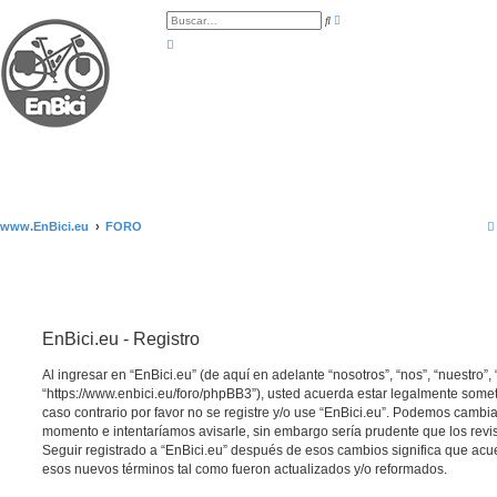
B
B
ú
u
s
s
q
c
u
a
e
r
d
a
a
v
a
n
z
a
d
a
www.EnBici.eu
FORO
EnBici.eu - Registro
Al ingresar en “EnBici.eu” (de aquí en adelante “nosotros”, “nos”, “nuestro”, 
“https://www.enbici.eu/foro/phpBB3”), usted acuerda estar legalmente somet
caso contrario por favor no se registre y/o use “EnBici.eu”. Podemos cambia
momento e intentaríamos avisarle, sin embargo sería prudente que los revi
Seguir registrado a “EnBici.eu” después de esos cambios significa que acu
esos nuevos términos tal como fueron actualizados y/o reformados.