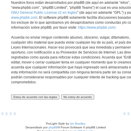
Nuestros foros están desarrollados por phpBB (de aquí en adelante “ellos”, 
“www.phpbb.com”, “phpBB Limited”, “phpBB Teams”) el cual es una solución 
GNU General Public License v2 en Ingles
” (de aquí en adelante “GPL”) y 
www.phpbb.com
. El software phpBB solamente facilita discusiones basadas
los excluye de lo que aprobamos y/o desaprobamos como conductas y/o co
información sobre phpBB, por favor visite:
https://www.phpbb.com/
.
Acuerda no enviar ningun contenido abusivo, obsceno, vulgar, difamatorio,
cualquier otro material que pueda violar cualquier ley de su país, el país d
Leyes Internacionales. Hacer eso provocará que sea inmediata y permanen
oportuno, con notificación a su Proveedor de Servicios de Internet. Las dir
registradas como ayuda para reforzar estas condiciones. Acuerda que “EnBic
editar, mover o cerrar cualquier tema en cualquier momento que lo cream
acuerda que cualquier información que haya ingresado será almacenada 
esta información no será compartida con ninguna tercera parte sin su conse
podrán considerarse responsables por cualquier intento de hacking que co
comprometidos.
ProLight Style by
Ian Bradley
Desarrollado por
phpBB
® Forum Software © phpBB Limited