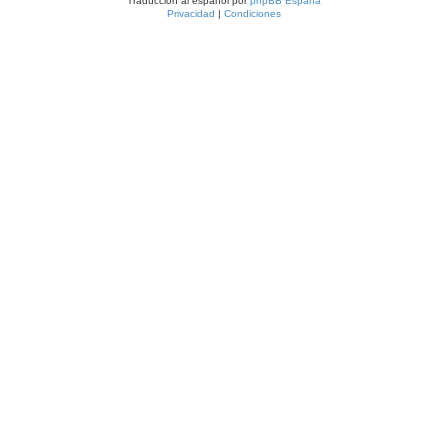
Traducción al español por
phpBB España
Privacidad
|
Condiciones