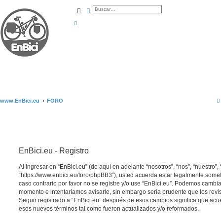
Buscar
Búsqueda avanzada
www.EnBici.eu
FORO
EnBici.eu - Registro
Al ingresar en “EnBici.eu” (de aquí en adelante “nosotros”, “nos”, “nuestro”, 
“https://www.enbici.eu/foro/phpBB3”), usted acuerda estar legalmente somet
caso contrario por favor no se registre y/o use “EnBici.eu”. Podemos cambia
momento e intentaríamos avisarle, sin embargo sería prudente que los revi
Seguir registrado a “EnBici.eu” después de esos cambios significa que acu
esos nuevos términos tal como fueron actualizados y/o reformados.