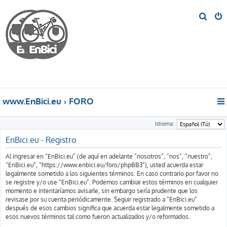
B
u
s
c
a
r
www.EnBici.eu
FORO
Idioma:
EnBici.eu - Registro
Al ingresar en “EnBici.eu” (de aquí en adelante “nosotros”, “nos”, “nuestro”,
“EnBici.eu”, “https://www.enbici.eu/foro/phpBB3”), usted acuerda estar
legalmente sometido a los siguientes términos. En caso contrario por favor no
se registre y/o use “EnBici.eu”. Podemos cambiar estos términos en cualquier
momento e intentaríamos avisarle, sin embargo sería prudente que los
revisase por su cuenta periódicamente. Seguir registrado a “EnBici.eu”
después de esos cambios significa que acuerda estar legalmente sometido a
esos nuevos términos tal como fueron actualizados y/o reformados.