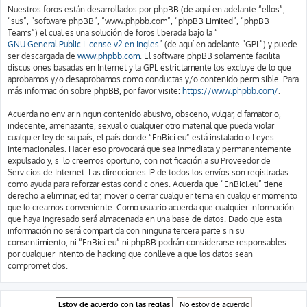
Nuestros foros están desarrollados por phpBB (de aquí en adelante “ellos”,
“sus”, “software phpBB”, “www.phpbb.com”, “phpBB Limited”, “phpBB
Teams”) el cual es una solución de foros liberada bajo la “
GNU General Public License v2 en Ingles
” (de aquí en adelante “GPL”) y puede
ser descargada de
www.phpbb.com
. El software phpBB solamente facilita
discusiones basadas en Internet y la GPL estrictamente los excluye de lo que
aprobamos y/o desaprobamos como conductas y/o contenido permisible. Para
más información sobre phpBB, por favor visite:
https://www.phpbb.com/
.
Acuerda no enviar ningun contenido abusivo, obsceno, vulgar, difamatorio,
indecente, amenazante, sexual o cualquier otro material que pueda violar
cualquier ley de su país, el país donde “EnBici.eu” está instalado o Leyes
Internacionales. Hacer eso provocará que sea inmediata y permanentemente
expulsado y, si lo creemos oportuno, con notificación a su Proveedor de
Servicios de Internet. Las direcciones IP de todos los envíos son registradas
como ayuda para reforzar estas condiciones. Acuerda que “EnBici.eu” tiene
derecho a eliminar, editar, mover o cerrar cualquier tema en cualquier momento
que lo creamos conveniente. Como usuario acuerda que cualquier información
que haya ingresado será almacenada en una base de datos. Dado que esta
información no será compartida con ninguna tercera parte sin su
consentimiento, ni “EnBici.eu” ni phpBB podrán considerarse responsables
por cualquier intento de hacking que conlleve a que los datos sean
comprometidos.