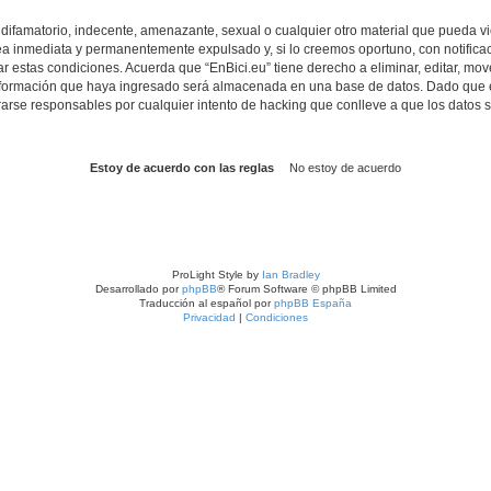
ifamatorio, indecente, amenazante, sexual o cualquier otro material que pueda viol
a inmediata y permanentemente expulsado y, si lo creemos oportuno, con notificac
r estas condiciones. Acuerda que “EnBici.eu” tiene derecho a eliminar, editar, mo
formación que haya ingresado será almacenada en una base de datos. Dado que es
rarse responsables por cualquier intento de hacking que conlleve a que los datos
ProLight Style by
Ian Bradley
Desarrollado por
phpBB
® Forum Software © phpBB Limited
Traducción al español por
phpBB España
Privacidad
|
Condiciones