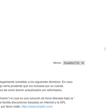
Idioma:
ar legalmente sometido a los siguientes términos. En caso
go sería prudente que los revisase por su cuenta
os tal como fueron actualizados y/o reformados.
ams”) el cual es una solución de foros liberada bajo la “
 facilita discusiones basadas en Internet y la GPL
or favor visite:
https://www.phpbb.com/
.