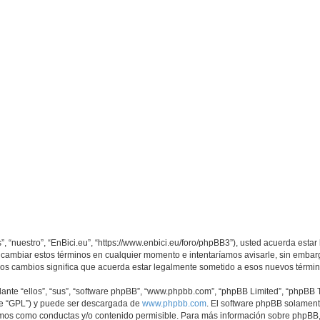
s”, “nuestro”, “EnBici.eu”, “https://www.enbici.eu/foro/phpBB3”), usted acuerda est
os cambiar estos términos en cualquier momento e intentaríamos avisarle, sin embar
sos cambios significa que acuerda estar legalmente sometido a esos nuevos términ
nte “ellos”, “sus”, “software phpBB”, “www.phpbb.com”, “phpBB Limited”, “phpBB Te
te “GPL”) y puede ser descargada de
www.phpbb.com
. El software phpBB solamente
os como conductas y/o contenido permisible. Para más información sobre phpBB, p