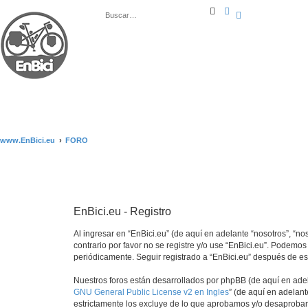
B
B
u
ú
s
s
c
q
a
u
r
e
d
a
a
v
a
n
z
a
d
a
www.EnBici.eu
FORO
EnBici.eu - Registro
Al ingresar en “EnBici.eu” (de aquí en adelante “nosotros”, “no
contrario por favor no se registre y/o use “EnBici.eu”. Podem
periódicamente. Seguir registrado a “EnBici.eu” después de e
Nuestros foros están desarrollados por phpBB (de aquí en adela
GNU General Public License v2 en Ingles
” (de aquí en adelan
estrictamente los excluye de lo que aprobamos y/o desaprobam