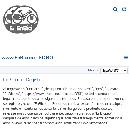
B
u
s
c
a
r
www.EnBici.eu
FORO
Idioma:
EnBici.eu - Registro
Al ingresar en “EnBici.eu” (de aquí en adelante “nosotros”, “nos”, “nuestro”,
“EnBici.eu”, “https://www.enbici.eu/foro/phpBB3”), usted acuerda estar
legalmente sometido a los siguientes términos. En caso contrario por favor no
se registre y/o use “EnBici.eu”. Podemos cambiar estos términos en cualquier
momento e intentaríamos avisarle, sin embargo sería prudente que los
revisase por su cuenta periódicamente. Seguir registrado a “EnBici.eu”
después de esos cambios significa que acuerda estar legalmente sometido a
esos nuevos términos tal como fueron actualizados y/o reformados.