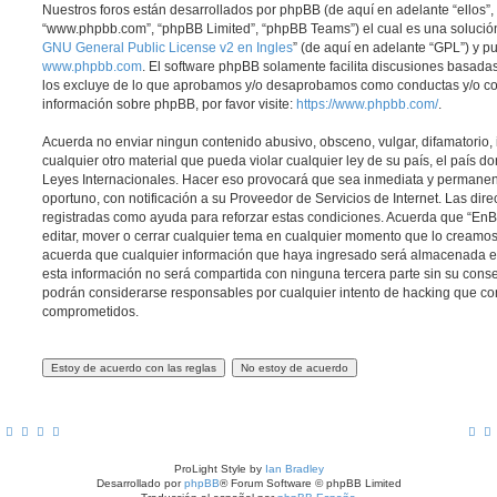
Nuestros foros están desarrollados por phpBB (de aquí en adelante “ellos”, 
“www.phpbb.com”, “phpBB Limited”, “phpBB Teams”) el cual es una solución 
GNU General Public License v2 en Ingles
” (de aquí en adelante “GPL”) y 
www.phpbb.com
. El software phpBB solamente facilita discusiones basadas
los excluye de lo que aprobamos y/o desaprobamos como conductas y/o co
información sobre phpBB, por favor visite:
https://www.phpbb.com/
.
Acuerda no enviar ningun contenido abusivo, obsceno, vulgar, difamatorio,
cualquier otro material que pueda violar cualquier ley de su país, el país d
Leyes Internacionales. Hacer eso provocará que sea inmediata y permanen
oportuno, con notificación a su Proveedor de Servicios de Internet. Las dir
registradas como ayuda para reforzar estas condiciones. Acuerda que “EnBic
editar, mover o cerrar cualquier tema en cualquier momento que lo cream
acuerda que cualquier información que haya ingresado será almacenada 
esta información no será compartida con ninguna tercera parte sin su conse
podrán considerarse responsables por cualquier intento de hacking que co
comprometidos.
ProLight Style by
Ian Bradley
Desarrollado por
phpBB
® Forum Software © phpBB Limited