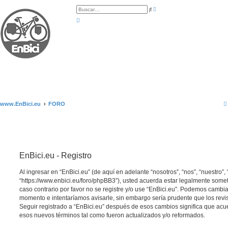
B
B
ú
u
s
s
q
c
u
a
e
r
d
a
a
v
a
n
z
a
d
a
www.EnBici.eu
FORO
EnBici.eu - Registro
Al ingresar en “EnBici.eu” (de aquí en adelante “nosotros”, “nos”, “nuestro”, 
“https://www.enbici.eu/foro/phpBB3”), usted acuerda estar legalmente somet
caso contrario por favor no se registre y/o use “EnBici.eu”. Podemos cambia
momento e intentaríamos avisarle, sin embargo sería prudente que los revi
Seguir registrado a “EnBici.eu” después de esos cambios significa que acu
esos nuevos términos tal como fueron actualizados y/o reformados.