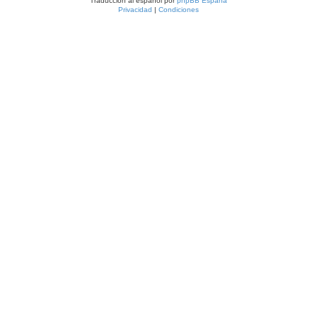
Traducción al español por
phpBB España
Privacidad
|
Condiciones