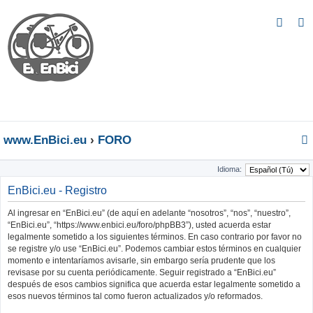
B
u
s
c
a
r
www.EnBici.eu
FORO
Idioma:
EnBici.eu - Registro
Al ingresar en “EnBici.eu” (de aquí en adelante “nosotros”, “nos”, “nuestro”,
“EnBici.eu”, “https://www.enbici.eu/foro/phpBB3”), usted acuerda estar
legalmente sometido a los siguientes términos. En caso contrario por favor no
se registre y/o use “EnBici.eu”. Podemos cambiar estos términos en cualquier
momento e intentaríamos avisarle, sin embargo sería prudente que los
revisase por su cuenta periódicamente. Seguir registrado a “EnBici.eu”
después de esos cambios significa que acuerda estar legalmente sometido a
esos nuevos términos tal como fueron actualizados y/o reformados.