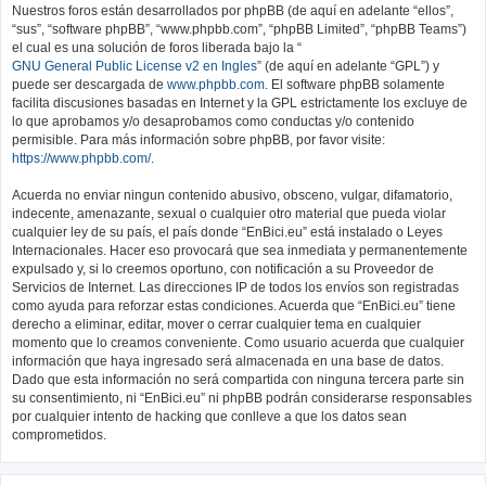
Nuestros foros están desarrollados por phpBB (de aquí en adelante “ellos”,
“sus”, “software phpBB”, “www.phpbb.com”, “phpBB Limited”, “phpBB Teams”)
el cual es una solución de foros liberada bajo la “
GNU General Public License v2 en Ingles
” (de aquí en adelante “GPL”) y
puede ser descargada de
www.phpbb.com
. El software phpBB solamente
facilita discusiones basadas en Internet y la GPL estrictamente los excluye de
lo que aprobamos y/o desaprobamos como conductas y/o contenido
permisible. Para más información sobre phpBB, por favor visite:
https://www.phpbb.com/
.
Acuerda no enviar ningun contenido abusivo, obsceno, vulgar, difamatorio,
indecente, amenazante, sexual o cualquier otro material que pueda violar
cualquier ley de su país, el país donde “EnBici.eu” está instalado o Leyes
Internacionales. Hacer eso provocará que sea inmediata y permanentemente
expulsado y, si lo creemos oportuno, con notificación a su Proveedor de
Servicios de Internet. Las direcciones IP de todos los envíos son registradas
como ayuda para reforzar estas condiciones. Acuerda que “EnBici.eu” tiene
derecho a eliminar, editar, mover o cerrar cualquier tema en cualquier
momento que lo creamos conveniente. Como usuario acuerda que cualquier
información que haya ingresado será almacenada en una base de datos.
Dado que esta información no será compartida con ninguna tercera parte sin
su consentimiento, ni “EnBici.eu” ni phpBB podrán considerarse responsables
por cualquier intento de hacking que conlleve a que los datos sean
comprometidos.