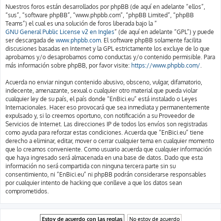
Nuestros foros están desarrollados por phpBB (de aquí en adelante “ellos”,
“sus”, “software phpBB”, “www.phpbb.com”, “phpBB Limited”, “phpBB
Teams”) el cual es una solución de foros liberada bajo la “
GNU General Public License v2 en Ingles
” (de aquí en adelante “GPL”) y puede
ser descargada de
www.phpbb.com
. El software phpBB solamente facilita
discusiones basadas en Internet y la GPL estrictamente los excluye de lo que
aprobamos y/o desaprobamos como conductas y/o contenido permisible. Para
más información sobre phpBB, por favor visite:
https://www.phpbb.com/
.
Acuerda no enviar ningun contenido abusivo, obsceno, vulgar, difamatorio,
indecente, amenazante, sexual o cualquier otro material que pueda violar
cualquier ley de su país, el país donde “EnBici.eu” está instalado o Leyes
Internacionales. Hacer eso provocará que sea inmediata y permanentemente
expulsado y, si lo creemos oportuno, con notificación a su Proveedor de
Servicios de Internet. Las direcciones IP de todos los envíos son registradas
como ayuda para reforzar estas condiciones. Acuerda que “EnBici.eu” tiene
derecho a eliminar, editar, mover o cerrar cualquier tema en cualquier momento
que lo creamos conveniente. Como usuario acuerda que cualquier información
que haya ingresado será almacenada en una base de datos. Dado que esta
información no será compartida con ninguna tercera parte sin su
consentimiento, ni “EnBici.eu” ni phpBB podrán considerarse responsables
por cualquier intento de hacking que conlleve a que los datos sean
comprometidos.