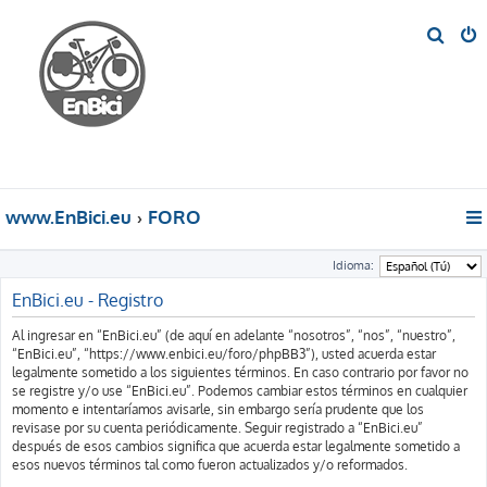
B
u
s
c
a
r
www.EnBici.eu
FORO
Idioma:
EnBici.eu - Registro
Al ingresar en “EnBici.eu” (de aquí en adelante “nosotros”, “nos”, “nuestro”,
“EnBici.eu”, “https://www.enbici.eu/foro/phpBB3”), usted acuerda estar
legalmente sometido a los siguientes términos. En caso contrario por favor no
se registre y/o use “EnBici.eu”. Podemos cambiar estos términos en cualquier
momento e intentaríamos avisarle, sin embargo sería prudente que los
revisase por su cuenta periódicamente. Seguir registrado a “EnBici.eu”
después de esos cambios significa que acuerda estar legalmente sometido a
esos nuevos términos tal como fueron actualizados y/o reformados.