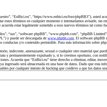
nuestro”, “EnBici.eu”, “https://www.enbici.eu/foro/phpBB3”), usted acue
ar estos términos en cualquier momento e intentaríamos avisarle, sin e
e acuerda estar legalmente sometido a esos nuevos términos tal como fu
“ellos”, “sus”, “software phpBB”, “www.phpbb.com”, “phpBB Limited”, 
GPL”) y puede ser descargada de
www.phpbb.com
. El software phpBB s
o conductas y/o contenido permisible. Para más información sobre phpB
rio, indecente, amenazante, sexual o cualquier otro material que pueda 
iata y permanentemente expulsado y, si lo creemos oportuno, con notific
iciones. Acuerda que “EnBici.eu” tiene derecho a eliminar, editar, mov
a ingresado será almacenada en una base de datos. Dado que esta infor
ables por cualquier intento de hacking que conlleve a que los datos s