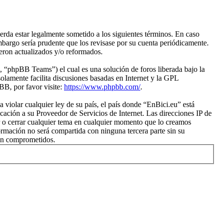
rda estar legalmente sometido a los siguientes términos. En caso
mbargo sería prudente que los revisase por su cuenta periódicamente.
eron actualizados y/o reformados.
“phpBB Teams”) el cual es una solución de foros liberada bajo la
olamente facilita discusiones basadas en Internet y la GPL
B, por favor visite:
https://www.phpbb.com/
.
violar cualquier ley de su país, el país donde “EnBici.eu” está
ación a su Proveedor de Servicios de Internet. Las direcciones IP de
er o cerrar cualquier tema en cualquier momento que lo creamos
mación no será compartida con ninguna tercera parte sin su
ean comprometidos.