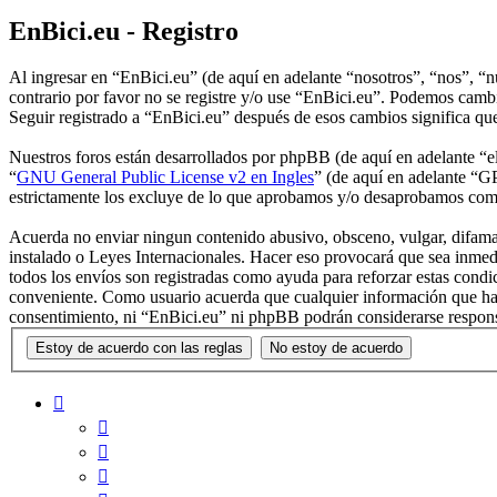
EnBici.eu - Registro
Al ingresar en “EnBici.eu” (de aquí en adelante “nosotros”, “nos”, “
contrario por favor no se registre y/o use “EnBici.eu”. Podemos cambi
Seguir registrado a “EnBici.eu” después de esos cambios significa qu
Nuestros foros están desarrollados por phpBB (de aquí en adelante 
“
GNU General Public License v2 en Ingles
” (de aquí en adelante “
estrictamente los excluye de lo que aprobamos y/o desaprobamos com
Acuerda no enviar ningun contenido abusivo, obsceno, vulgar, difamato
instalado o Leyes Internacionales. Hacer eso provocará que sea inmed
todos los envíos son registradas como ayuda para reforzar estas cond
conveniente. Como usuario acuerda que cualquier información que hay
consentimiento, ni “EnBici.eu” ni phpBB podrán considerarse respons