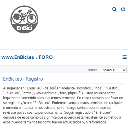
B
u
s
c
a
r
www.EnBici.eu
FORO
Idioma:
EnBici.eu - Registro
Al ingresar en “EnBici.eu” (de aquí en adelante “nosotros”, “nos”, “nuestro”,
“EnBici.eu”, “https://www.enbici.eu/foro/phpBB3”), usted acuerda estar
legalmente sometido a los siguientes términos. En caso contrario por favor no
se registre y/o use “EnBici.eu”. Podemos cambiar estos términos en cualquier
momento e intentaríamos avisarle, sin embargo sería prudente que los
revisase por su cuenta periódicamente. Seguir registrado a “EnBici.eu”
después de esos cambios significa que acuerda estar legalmente sometido a
esos nuevos términos tal como fueron actualizados y/o reformados.