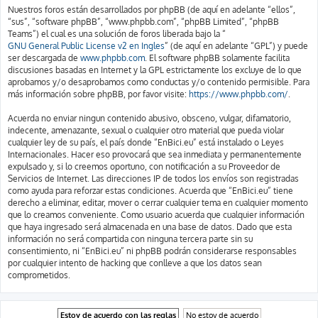
Nuestros foros están desarrollados por phpBB (de aquí en adelante “ellos”,
“sus”, “software phpBB”, “www.phpbb.com”, “phpBB Limited”, “phpBB
Teams”) el cual es una solución de foros liberada bajo la “
GNU General Public License v2 en Ingles
” (de aquí en adelante “GPL”) y puede
ser descargada de
www.phpbb.com
. El software phpBB solamente facilita
discusiones basadas en Internet y la GPL estrictamente los excluye de lo que
aprobamos y/o desaprobamos como conductas y/o contenido permisible. Para
más información sobre phpBB, por favor visite:
https://www.phpbb.com/
.
Acuerda no enviar ningun contenido abusivo, obsceno, vulgar, difamatorio,
indecente, amenazante, sexual o cualquier otro material que pueda violar
cualquier ley de su país, el país donde “EnBici.eu” está instalado o Leyes
Internacionales. Hacer eso provocará que sea inmediata y permanentemente
expulsado y, si lo creemos oportuno, con notificación a su Proveedor de
Servicios de Internet. Las direcciones IP de todos los envíos son registradas
como ayuda para reforzar estas condiciones. Acuerda que “EnBici.eu” tiene
derecho a eliminar, editar, mover o cerrar cualquier tema en cualquier momento
que lo creamos conveniente. Como usuario acuerda que cualquier información
que haya ingresado será almacenada en una base de datos. Dado que esta
información no será compartida con ninguna tercera parte sin su
consentimiento, ni “EnBici.eu” ni phpBB podrán considerarse responsables
por cualquier intento de hacking que conlleve a que los datos sean
comprometidos.