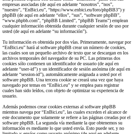
empresas asociadas (de aquí en adelante “nosotros”, “nos”,
“nuestro”, “EnBici.eu”, “https://www.enbici.eu/foro/phpBB3”) y
phpBB (de aquí en adelante “ellos”, “sus”, “software phpBB”,
“www.phpbb.com”, “phpBB Limited”, “phpBB Teams”) emplean
cualquier información obtenida durante cualquier sesión de uso por
usted (de aquí en adelante “su información”).
Tu información es obtenida por dos vías. Primeramente, navegar por
“EnBici.eu” hará al software phpBB crear un número de cookies,
las cuales son un pequeño archivo de texto que se descargan en los
archivos temporales del navegador de su PC. Las primeras dos
cookies sólo contienen un identificador de usuario (de aquí en
adelante “user-id”) y un identificador de sesión anónima (de aquí en
adelante “session-id”), automáticamente asignada a usted por el
software phpBB. Una tercera cookie se creará una vez que haya
navegado por temas en “EnBici.eu” y se emplea para registrar
cuales han sido leídos, con objeto de optimizar su experiencia de
usuario.
Además podemos crear cookies externas al software phpBB
mientras navega por “EnBici.eu”, las cuales exceden el alcance de
este documento que solamente se refiere a las páginas creadas por el
software phpBB. La segunda vía mediante la que obtenemos su
información es mediante lo que usted envía. Esto puede ser, y no
limitado a: envíos como usuario anónimo (de aquí en adelante