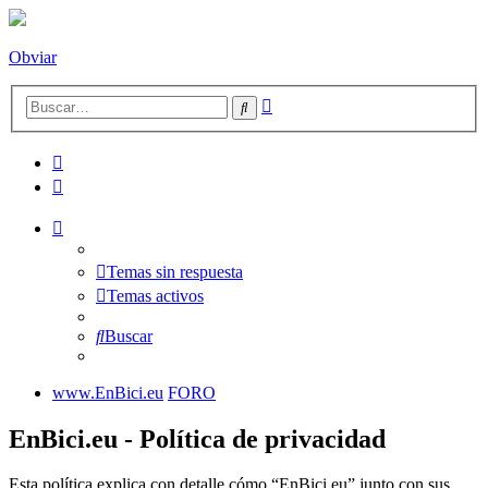
Obviar
Búsqueda
Buscar
avanzada
Temas sin respuesta
Temas activos
Buscar
www.EnBici.eu
FORO
EnBici.eu - Política de privacidad
Esta política explica con detalle cómo “EnBici.eu” junto con sus