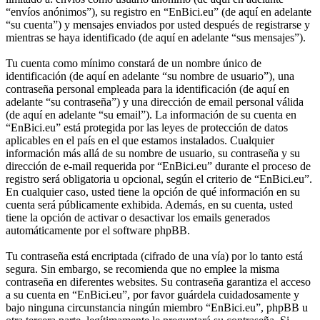
“envíos anónimos”), su registro en “EnBici.eu” (de aquí en adelante
“su cuenta”) y mensajes enviados por usted después de registrarse y
mientras se haya identificado (de aquí en adelante “sus mensajes”).
Tu cuenta como mínimo constará de un nombre único de
identificación (de aquí en adelante “su nombre de usuario”), una
contraseña personal empleada para la identificación (de aquí en
adelante “su contraseña”) y una dirección de email personal válida
(de aquí en adelante “su email”). La información de su cuenta en
“EnBici.eu” está protegida por las leyes de protección de datos
aplicables en el país en el que estamos instalados. Cualquier
información más allá de su nombre de usuario, su contraseña y su
dirección de e-mail requerida por “EnBici.eu” durante el proceso de
registro será obligatoria u opcional, según el criterio de “EnBici.eu”.
En cualquier caso, usted tiene la opción de qué información en su
cuenta será públicamente exhibida. Además, en su cuenta, usted
tiene la opción de activar o desactivar los emails generados
automáticamente por el software phpBB.
Tu contraseña está encriptada (cifrado de una vía) por lo tanto está
segura. Sin embargo, se recomienda que no emplee la misma
contraseña en diferentes websites. Su contraseña garantiza el acceso
a su cuenta en “EnBici.eu”, por favor guárdela cuidadosamente y
bajo ninguna circunstancia ningún miembro “EnBici.eu”, phpBB u