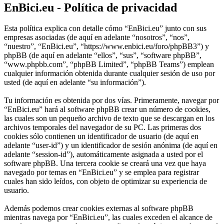
EnBici.eu - Política de privacidad
Esta política explica con detalle cómo “EnBici.eu” junto con sus
empresas asociadas (de aquí en adelante “nosotros”, “nos”,
“nuestro”, “EnBici.eu”, “https://www.enbici.eu/foro/phpBB3”) y
phpBB (de aquí en adelante “ellos”, “sus”, “software phpBB”,
“www.phpbb.com”, “phpBB Limited”, “phpBB Teams”) emplean
cualquier información obtenida durante cualquier sesión de uso por
usted (de aquí en adelante “su información”).
Tu información es obtenida por dos vías. Primeramente, navegar por
“EnBici.eu” hará al software phpBB crear un número de cookies,
las cuales son un pequeño archivo de texto que se descargan en los
archivos temporales del navegador de su PC. Las primeras dos
cookies sólo contienen un identificador de usuario (de aquí en
adelante “user-id”) y un identificador de sesión anónima (de aquí en
adelante “session-id”), automáticamente asignada a usted por el
software phpBB. Una tercera cookie se creará una vez que haya
navegado por temas en “EnBici.eu” y se emplea para registrar
cuales han sido leídos, con objeto de optimizar su experiencia de
usuario.
Además podemos crear cookies externas al software phpBB
mientras navega por “EnBici.eu”, las cuales exceden el alcance de