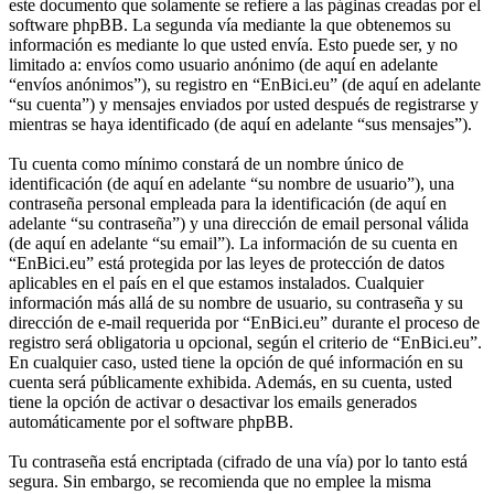
este documento que solamente se refiere a las páginas creadas por el
software phpBB. La segunda vía mediante la que obtenemos su
información es mediante lo que usted envía. Esto puede ser, y no
limitado a: envíos como usuario anónimo (de aquí en adelante
“envíos anónimos”), su registro en “EnBici.eu” (de aquí en adelante
“su cuenta”) y mensajes enviados por usted después de registrarse y
mientras se haya identificado (de aquí en adelante “sus mensajes”).
Tu cuenta como mínimo constará de un nombre único de
identificación (de aquí en adelante “su nombre de usuario”), una
contraseña personal empleada para la identificación (de aquí en
adelante “su contraseña”) y una dirección de email personal válida
(de aquí en adelante “su email”). La información de su cuenta en
“EnBici.eu” está protegida por las leyes de protección de datos
aplicables en el país en el que estamos instalados. Cualquier
información más allá de su nombre de usuario, su contraseña y su
dirección de e-mail requerida por “EnBici.eu” durante el proceso de
registro será obligatoria u opcional, según el criterio de “EnBici.eu”.
En cualquier caso, usted tiene la opción de qué información en su
cuenta será públicamente exhibida. Además, en su cuenta, usted
tiene la opción de activar o desactivar los emails generados
automáticamente por el software phpBB.
Tu contraseña está encriptada (cifrado de una vía) por lo tanto está
segura. Sin embargo, se recomienda que no emplee la misma