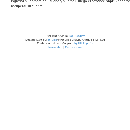
ingresar su nombre de usuario y su email, luego el software phpBB gener
recuperar su cuenta.
ProLight Style by
Ian Bradley
Desarrollado por
phpBB
® Forum Software © phpBB Limited
Traducción al español por
phpBB España
Privacidad
|
Condiciones