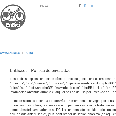
Buscar
Búsqueda avanza
www.EnBici.eu
FORO
EnBici.eu - Política de privacidad
Esta política explica con detalle cómo “EnBici.eu” junto con sus empresas 
“nosotros”, “nos”, “nuestro”, “EnBici.eu”, “https://www.enbici.eu/foro/phpBB
“ellos”, “sus”, “software phpBB”, “www.phpbb.com”, “phpBB Limited”, “php
información obtenida durante cualquier sesión de uso por usted (de aquí en
Tu información es obtenida por dos vías. Primeramente, navegar por “EnBic
un número de cookies, las cuales son un pequeño archivo de texto que se 
temporales del navegador de su PC. Las primeras dos cookies sólo contiene
aquí en adelante “user-id”) y un identificador de sesión anónima (de aquí en