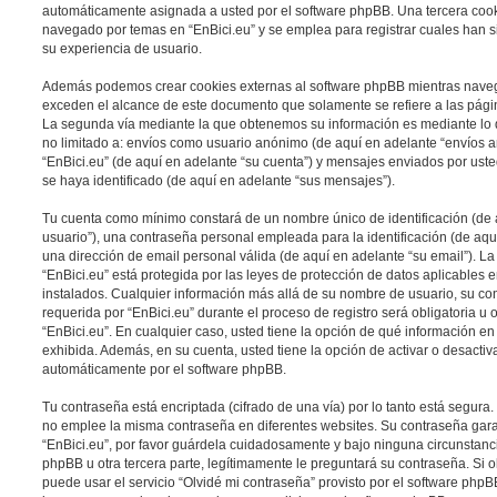
automáticamente asignada a usted por el software phpBB. Una tercera coo
navegado por temas en “EnBici.eu” y se emplea para registrar cuales han si
su experiencia de usuario.
Además podemos crear cookies externas al software phpBB mientras navega
exceden el alcance de este documento que solamente se refiere a las pági
La segunda vía mediante la que obtenemos su información es mediante lo q
no limitado a: envíos como usuario anónimo (de aquí en adelante “envíos a
“EnBici.eu” (de aquí en adelante “su cuenta”) y mensajes enviados por uste
se haya identificado (de aquí en adelante “sus mensajes”).
Tu cuenta como mínimo constará de un nombre único de identificación (de
usuario”), una contraseña personal empleada para la identificación (de aqu
una dirección de email personal válida (de aquí en adelante “su email”). L
“EnBici.eu” está protegida por las leyes de protección de datos aplicables 
instalados. Cualquier información más allá de su nombre de usuario, su con
requerida por “EnBici.eu” durante el proceso de registro será obligatoria u o
“EnBici.eu”. En cualquier caso, usted tiene la opción de qué información e
exhibida. Además, en su cuenta, usted tiene la opción de activar o desacti
automáticamente por el software phpBB.
Tu contraseña está encriptada (cifrado de una vía) por lo tanto está segur
no emplee la misma contraseña en diferentes websites. Su contraseña gara
“EnBici.eu”, por favor guárdela cuidadosamente y bajo ninguna circunstanc
phpBB u otra tercera parte, legítimamente le preguntará su contraseña. Si o
puede usar el servicio “Olvidé mi contraseña” provisto por el software phpBB