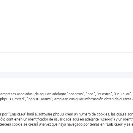
us empresas asociadas (de aquí en adelante “nosotros”, “nos”, “nuestro”, “EnBici.e
phpBB Limited”, “phpBB Teams”) emplean cualquier información obtenida durante cu
r por “EnBici.eu” hará al software phpBB crear un número de cookies, las cuales so
o contienen un identificador de usuario (de aquí en adelante “user-id”) y un identi
ercera cookie se creará una vez que haya navegado por temas en “EnBici.eu” y se em