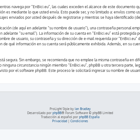
ras navega por “EnBici.eu”, las cuales exceden el alcance de este documento que 
n es mediante lo que usted envía. Esto puede ser, y no limitado a: envíos como us
nsajes enviados por usted después de registrarse y mientras se haya identificado (d
ación (de aquí en adelante “su nombre de usuario”), una contraseña personal emple
n adelante “su email”). La información de su cuenta en “EnBici.eu” está protegida po
mbre de usuario, su contraseña y su dirección de e-mail requerida por “EnBici.eu” d
ción de qué información en su cuenta será públicamente exhibida. Además, en su cuent
o está segura. Sin embargo, se recomienda que no emplee la misma contraseña en dif
o ninguna circunstancia ningún miembro “EnBici.eu”, phpBB u otra tercera parte, leg
ovisto por el software phpBB. Este proceso le solicitará ingresar su nombre de usua
ProLight Style by
Ian Bradley
Desarrollado por
phpBB
® Forum Software © phpBB Limited
Traducción al español por
phpBB España
Privacidad
|
Condiciones