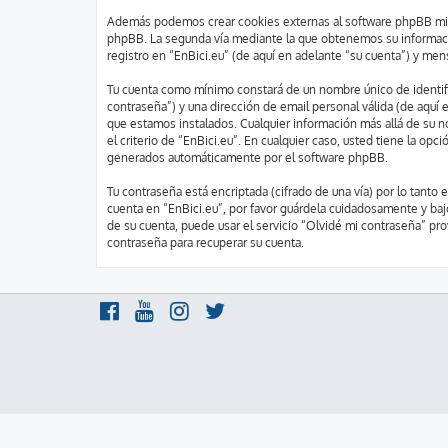
Además podemos crear cookies externas al software phpBB mient
phpBB. La segunda vía mediante la que obtenemos su informació
registro en “EnBici.eu” (de aquí en adelante “su cuenta”) y me
Tu cuenta como mínimo constará de un nombre único de identific
contraseña”) y una dirección de email personal válida (de aquí e
que estamos instalados. Cualquier información más allá de su no
el criterio de “EnBici.eu”. En cualquier caso, usted tiene la op
generados automáticamente por el software phpBB.
Tu contraseña está encriptada (cifrado de una vía) por lo tant
cuenta en “EnBici.eu”, por favor guárdela cuidadosamente y baj
de su cuenta, puede usar el servicio “Olvidé mi contraseña” pr
contraseña para recuperar su cuenta.