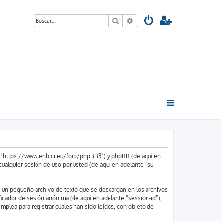
Buscar
Búsqueda avanzada
u”, “https://www.enbici.eu/foro/phpBB3”) y phpBB (de aquí en
alquier sesión de uso por usted (de aquí en adelante “su
n un pequeño archivo de texto que se descargan en los archivos
ficador de sesión anónima (de aquí en adelante “session-id”),
plea para registrar cuales han sido leídos, con objeto de