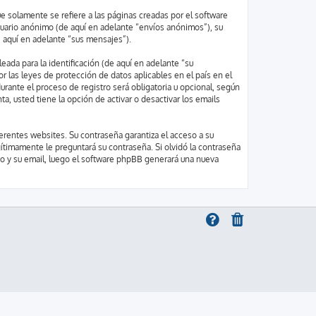
solamente se refiere a las páginas creadas por el software
uario anónimo (de aquí en adelante “envíos anónimos”), su
e aquí en adelante “sus mensajes”).
ada para la identificación (de aquí en adelante “su
r las leyes de protección de datos aplicables en el país en el
urante el proceso de registro será obligatoria u opcional, según
a, usted tiene la opción de activar o desactivar los emails
erentes websites. Su contraseña garantiza el acceso a su
ítimamente le preguntará su contraseña. Si olvidó la contraseña
rio y su email, luego el software phpBB generará una nueva