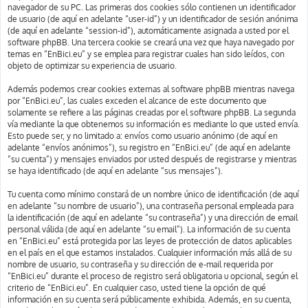
navegador de su PC. Las primeras dos cookies sólo contienen un identificador
de usuario (de aquí en adelante “user-id”) y un identificador de sesión anónima
(de aquí en adelante “session-id”), automáticamente asignada a usted por el
software phpBB. Una tercera cookie se creará una vez que haya navegado por
temas en “EnBici.eu” y se emplea para registrar cuales han sido leídos, con
objeto de optimizar su experiencia de usuario.
Además podemos crear cookies externas al software phpBB mientras navega
por “EnBici.eu”, las cuales exceden el alcance de este documento que
solamente se refiere a las páginas creadas por el software phpBB. La segunda
vía mediante la que obtenemos su información es mediante lo que usted envía.
Esto puede ser, y no limitado a: envíos como usuario anónimo (de aquí en
adelante “envíos anónimos”), su registro en “EnBici.eu” (de aquí en adelante
“su cuenta”) y mensajes enviados por usted después de registrarse y mientras
se haya identificado (de aquí en adelante “sus mensajes”).
Tu cuenta como mínimo constará de un nombre único de identificación (de aquí
en adelante “su nombre de usuario”), una contraseña personal empleada para
la identificación (de aquí en adelante “su contraseña”) y una dirección de email
personal válida (de aquí en adelante “su email”). La información de su cuenta
en “EnBici.eu” está protegida por las leyes de protección de datos aplicables
en el país en el que estamos instalados. Cualquier información más allá de su
nombre de usuario, su contraseña y su dirección de e-mail requerida por
“EnBici.eu” durante el proceso de registro será obligatoria u opcional, según el
criterio de “EnBici.eu”. En cualquier caso, usted tiene la opción de qué
información en su cuenta será públicamente exhibida. Además, en su cuenta,