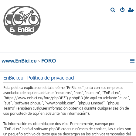
B
u
s
c
a
r
www.EnBici.eu
FORO
EnBici.eu - Política de privacidad
Esta política explica con detalle cómo “EnBici.eu” junto con sus empresas
asociadas (de aquí en adelante “nosotros”, “nos”, “nuestro”, “EnBici.eu”,
“https://www.enbici.eu/foro/phpBB3”) y phpBB (de aquí en adelante “ellos”,
“sus”, “software phpBB”, “www.phpbb.com”, “phpBB Limited”, “phpBB
Teams”) emplean cualquier información obtenida durante cualquier sesión de
uso por usted (de aquí en adelante “su información”).
Tu información es obtenida por dos vías. Primeramente, navegar por
“EnBici.eu” hará al software phpBB crear un número de cookies, las cuales son
un pequeño archivo de texto que se descargan en los archivos temporales del