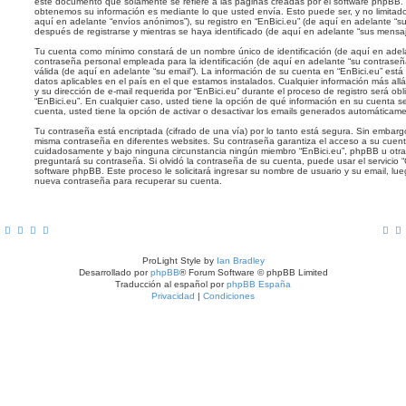
este documento que solamente se refiere a las páginas creadas por el software phpBB.
obtenemos su información es mediante lo que usted envía. Esto puede ser, y no limita
aquí en adelante “envíos anónimos”), su registro en “EnBici.eu” (de aquí en adelante “
después de registrarse y mientras se haya identificado (de aquí en adelante “sus mensaj
Tu cuenta como mínimo constará de un nombre único de identificación (de aquí en adel
contraseña personal empleada para la identificación (de aquí en adelante “su contraseña
válida (de aquí en adelante “su email”). La información de su cuenta en “EnBici.eu” está
datos aplicables en el país en el que estamos instalados. Cualquier información más al
y su dirección de e-mail requerida por “EnBici.eu” durante el proceso de registro será obli
“EnBici.eu”. En cualquier caso, usted tiene la opción de qué información en su cuenta 
cuenta, usted tiene la opción de activar o desactivar los emails generados automáticam
Tu contraseña está encriptada (cifrado de una vía) por lo tanto está segura. Sin embar
misma contraseña en diferentes websites. Su contraseña garantiza el acceso a su cuenta
cuidadosamente y bajo ninguna circunstancia ningún miembro “EnBici.eu”, phpBB u otra 
preguntará su contraseña. Si olvidó la contraseña de su cuenta, puede usar el servicio “
software phpBB. Este proceso le solicitará ingresar su nombre de usuario y su email, l
nueva contraseña para recuperar su cuenta.
ProLight Style by
Ian Bradley
Desarrollado por
phpBB
® Forum Software © phpBB Limited
Traducción al español por
phpBB España
Privacidad
|
Condiciones