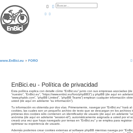
Buscar
Búsqueda avanzada
www.EnBici.eu
FORO
EnBici.eu - Política de privacidad
Esta política explica con detalle cómo “EnBici.eu” junto con sus empresas asociadas (de 
“nuestro”, “EnBici.eu”, “https://www.enbici.eu/foro/phpBB3”) y phpBB (de aquí en adelante
“www.phpbb.com”, “phpBB Limited”, “phpBB Teams”) emplean cualquier información obten
usted (de aquí en adelante “su información”).
Tu información es obtenida por dos vías. Primeramente, navegar por “EnBici.eu” hará a
cookies, las cuales son un pequeño archivo de texto que se descargan en los archivos
primeras dos cookies sólo contienen un identificador de usuario (de aquí en adelante “use
anónima (de aquí en adelante “session-id”), automáticamente asignada a usted por el s
creará una vez que haya navegado por temas en “EnBici.eu” y se emplea para registrar 
optimizar su experiencia de usuario.
Además podemos crear cookies externas al software phpBB mientras navega por “EnBici.