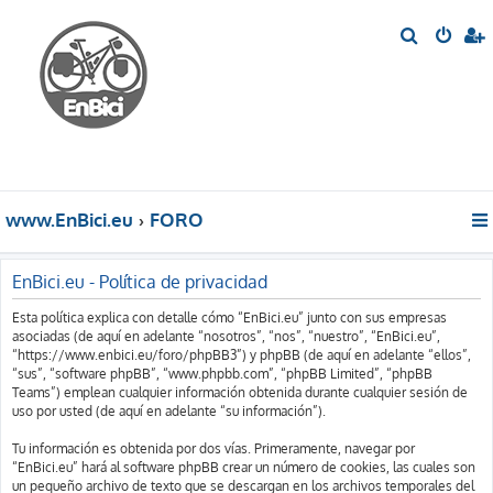
B
u
s
c
a
r
www.EnBici.eu
FORO
EnBici.eu - Política de privacidad
Esta política explica con detalle cómo “EnBici.eu” junto con sus empresas
asociadas (de aquí en adelante “nosotros”, “nos”, “nuestro”, “EnBici.eu”,
“https://www.enbici.eu/foro/phpBB3”) y phpBB (de aquí en adelante “ellos”,
“sus”, “software phpBB”, “www.phpbb.com”, “phpBB Limited”, “phpBB
Teams”) emplean cualquier información obtenida durante cualquier sesión de
uso por usted (de aquí en adelante “su información”).
Tu información es obtenida por dos vías. Primeramente, navegar por
“EnBici.eu” hará al software phpBB crear un número de cookies, las cuales son
un pequeño archivo de texto que se descargan en los archivos temporales del