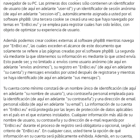
navegador de su PC. Las primeras dos cookies sólo contienen un identificador
de usuario (de aquí en adelante “user-id”) y un identificador de sesión anónima
(de aquí en adelante “session-id”), automáticamente asignada a usted por el
software phpBB. Una tercera cookie se creará una vez que haya navegado por
temas en “EnBici.eu” y se emplea para registrar cuales han sido leídos, con
objeto de optimizar su experiencia de usuario.
Además podemos crear cookies externas al software phpBB mientras navega
por “EnBici.eu”, las cuales exceden el alcance de este documento que
solamente se refiere a las páginas creadas por el software phpBB. La segunda
vía mediante la que obtenemos su información es mediante lo que usted envía.
Esto puede ser, y no limitado a: envíos como usuario anónimo (de aquí en
adelante “envíos anónimos”), su registro en “EnBici.eu” (de aquí en adelante
“su cuenta”) y mensajes enviados por usted después de registrarse y mientras
se haya identificado (de aquí en adelante “sus mensajes”).
Tu cuenta como mínimo constará de un nombre único de identificación (de aquí
en adelante “su nombre de usuario”), una contraseña personal empleada para
la identificación (de aquí en adelante “su contraseña”) y una dirección de email
personal válida (de aquí en adelante “su email”). La información de su cuenta
en “EnBici.eu” está protegida por las leyes de protección de datos aplicables
en el país en el que estamos instalados. Cualquier información más allá de su
nombre de usuario, su contraseña y su dirección de e-mail requerida por
“EnBici.eu” durante el proceso de registro será obligatoria u opcional, según el
criterio de “EnBici.eu”. En cualquier caso, usted tiene la opción de qué
información en su cuenta será públicamente exhibida. Además, en su cuenta,