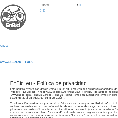
B
B
ú
u
s
s
q
c
u
a
e
r
d
a
a
v
a
n
z
a
d
Obviar
a
www.EnBici.eu
FORO
EnBici.eu - Política de privacidad
Esta política explica con detalle cómo “EnBici.eu” junto con sus empresas asociadas (de 
“nuestro”, “EnBici.eu”, “https://www.enbici.eu/foro/phpBB3”) y phpBB (de aquí en adelante
“www.phpbb.com”, “phpBB Limited”, “phpBB Teams”) emplean cualquier información obten
usted (de aquí en adelante “su información”).
Tu información es obtenida por dos vías. Primeramente, navegar por “EnBici.eu” hará a
cookies, las cuales son un pequeño archivo de texto que se descargan en los archivos
primeras dos cookies sólo contienen un identificador de usuario (de aquí en adelante “use
anónima (de aquí en adelante “session-id”), automáticamente asignada a usted por el s
creará una vez que haya navegado por temas en “EnBici.eu” y se emplea para registrar 
optimizar su experiencia de usuario.