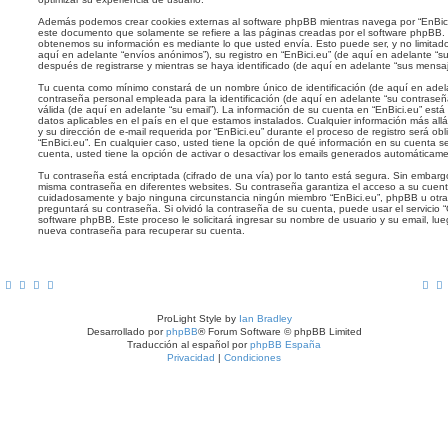
Además podemos crear cookies externas al software phpBB mientras navega por “EnBici.
este documento que solamente se refiere a las páginas creadas por el software phpBB.
obtenemos su información es mediante lo que usted envía. Esto puede ser, y no limita
aquí en adelante “envíos anónimos”), su registro en “EnBici.eu” (de aquí en adelante “
después de registrarse y mientras se haya identificado (de aquí en adelante “sus mensaj
Tu cuenta como mínimo constará de un nombre único de identificación (de aquí en adel
contraseña personal empleada para la identificación (de aquí en adelante “su contraseña
válida (de aquí en adelante “su email”). La información de su cuenta en “EnBici.eu” está
datos aplicables en el país en el que estamos instalados. Cualquier información más al
y su dirección de e-mail requerida por “EnBici.eu” durante el proceso de registro será obli
“EnBici.eu”. En cualquier caso, usted tiene la opción de qué información en su cuenta 
cuenta, usted tiene la opción de activar o desactivar los emails generados automáticam
Tu contraseña está encriptada (cifrado de una vía) por lo tanto está segura. Sin embar
misma contraseña en diferentes websites. Su contraseña garantiza el acceso a su cuenta
cuidadosamente y bajo ninguna circunstancia ningún miembro “EnBici.eu”, phpBB u otra 
preguntará su contraseña. Si olvidó la contraseña de su cuenta, puede usar el servicio “
software phpBB. Este proceso le solicitará ingresar su nombre de usuario y su email, l
nueva contraseña para recuperar su cuenta.
ProLight Style by
Ian Bradley
Desarrollado por
phpBB
® Forum Software © phpBB Limited
Traducción al español por
phpBB España
Privacidad
|
Condiciones